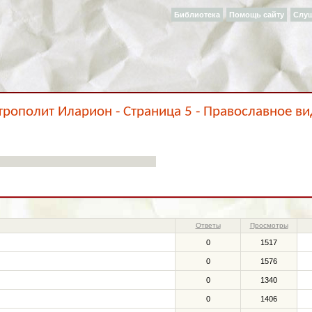
Библиотека
Помощь сайту
Слу
рополит Иларион - Страница 5 - Православное в
Ответы
Просмотры
0
1517
0
1576
0
1340
0
1406