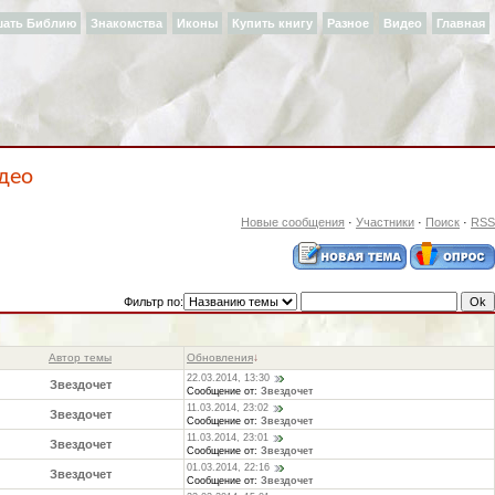
шать Библию
Знакомства
Иконы
Купить книгу
Разное
Видео
Главная
идео
Новые сообщения
·
Участники
·
Поиск
·
RSS
Фильтр по:
Автор темы
Обновления
↓
22.03.2014, 13:30
Звездочет
Сообщение от:
Звездочет
11.03.2014, 23:02
Звездочет
Сообщение от:
Звездочет
11.03.2014, 23:01
Звездочет
Сообщение от:
Звездочет
01.03.2014, 22:16
Звездочет
Сообщение от:
Звездочет