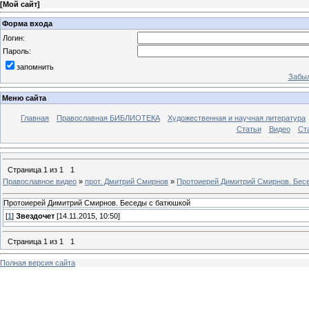
[
Мой сайт
]
Форма входа
Логин:
Пароль:
запомнить
Забыл
Меню сайта
Главная
Православная БИБЛИОТЕКА
Художественная и научная литература
Статьи
Видео
Ст
Страница
1
из
1
1
Православное видео
»
прот. Дмитрий Смирнов
»
Протоиерей Димитрий Смирнов. Бес
Протоиерей Димитрий Смирнов. Беседы с батюшкой
[
1
]
Звездочет
[14.11.2015, 10:50]
Страница
1
из
1
1
Полная версия сайта