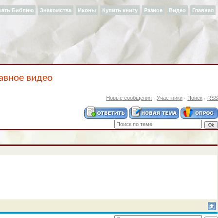
шать Библию
Знакомства
Иконы
Купить книгу
Разное
Видео
Главная
авное видео
Новые сообщения
·
Участники
·
Поиск
·
RSS