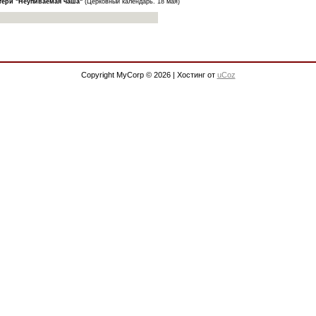
тери "Неупиваемая чаша"
(Церковный календарь. 18 мая)
Copyright MyCorp © 2026
|
Хостинг от
uCoz