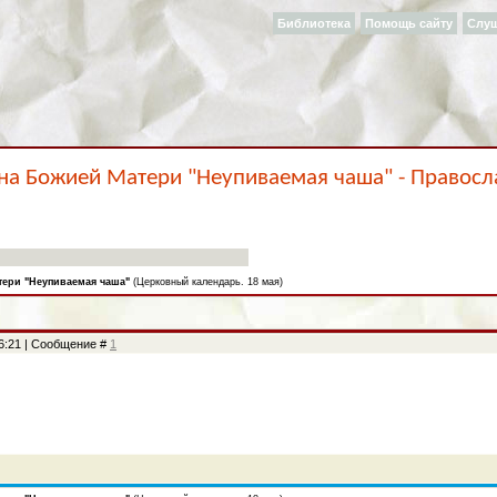
Библиотека
Помощь сайту
Слу
она Божией Матери "Неупиваемая чаша" - Правосл
тери "Неупиваемая чаша"
(Церковный календарь. 18 мая)
16:21 | Сообщение #
1