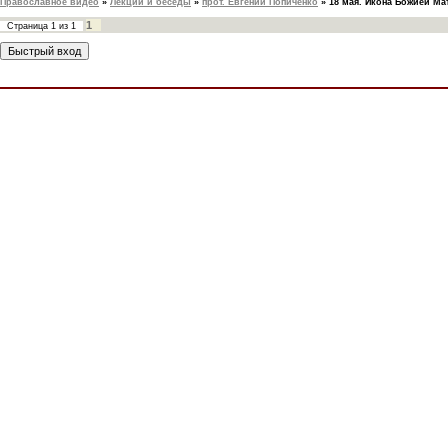
Православное видео
»
Лекции и беседы
»
прот. Евгений Попиченко
»
18 мая. Икона Божией Ма
1
Страница
1
из
1