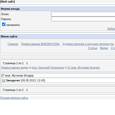
[
Мой сайт
]
Форма входа
Логин:
Пароль:
запомнить
Забыл
Меню сайта
Главная
Православная БИБЛИОТЕКА
Художественная и научная литература
Статьи
Видео
Ст
Страница
1
из
1
1
Православное видео
»
прот. Евгений Попиченко
»
27 мая. Мученик Исидор
27 мая. Мученик Исидор
[
1
]
Звездочет
[26.05.2013, 12:43]
Страница
1
из
1
1
Полная версия сайта