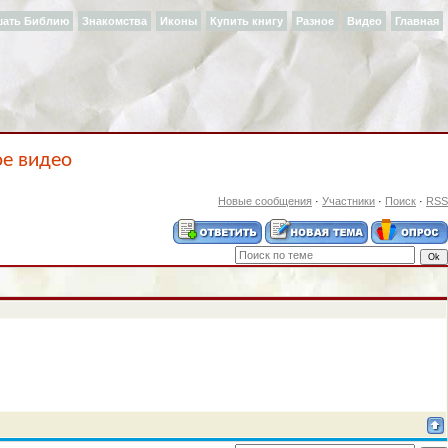
шать Библию
Знакомства
Иконы
Купить книгу
Разное
Видео
Главная
ое видео
Новые сообщения
·
Участники
·
Поиск
·
RSS