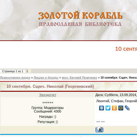
10 сент
1
Страница
1
из
1
Православное видео
»
Лекции и беседы
»
прот. Евгений Попиченко
»
10 сентября. Сщмч. Нико
10 сентября. Сщмч. Николай (Георгиевский)
Звездочет
Дата: Суббота, 13.09.2014
Леонтий, Стефан, Георгий
++++++
Группа: Модераторы
Сообщений:
4300
Награды:
0
Репутация:
0
*** ***