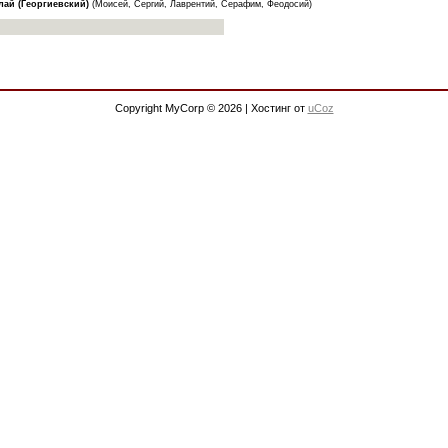
лай (Георгиевский)
(Моисей, Сергий, Лаврентий, Серафим, Феодосий)
Copyright MyCorp © 2026
|
Хостинг от
uCoz