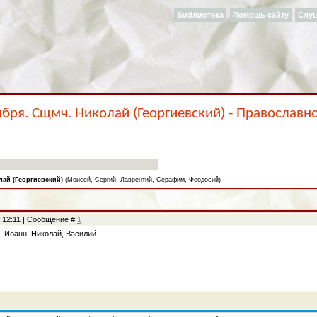
Библиотека
Помощь сайту
Слу
ября. Сщмч. Николай (Георгиевский) - Православн
лай (Георгиевский)
(Моисей, Сергий, Лаврентий, Серафим, Феодосий)
, 12:11 | Сообщение #
1
, Иоанн, Николай, Василий