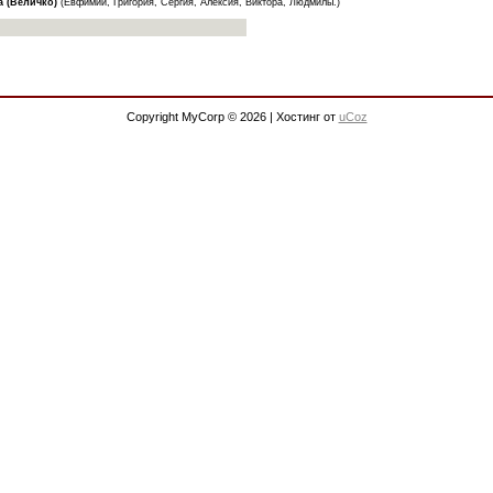
а (Величко)
(Евфимии, Григория, Сергия, Алексия, Виктора, Людмилы.)
Copyright MyCorp © 2026
|
Хостинг от
uCoz