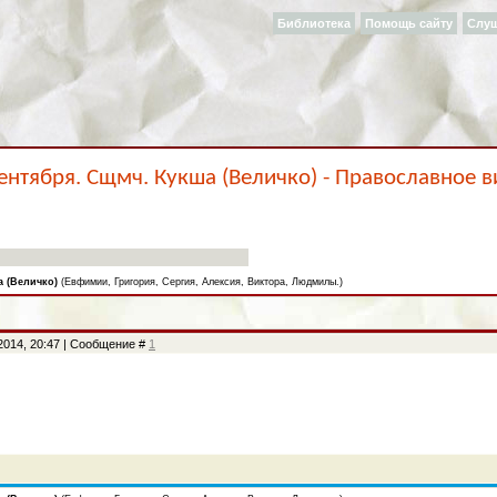
Библиотека
Помощь сайту
Слу
ентября. Сщмч. Кукша (Величко) - Православное 
а (Величко)
(Евфимии, Григория, Сергия, Алексия, Виктора, Людмилы.)
2014, 20:47 | Сообщение #
1