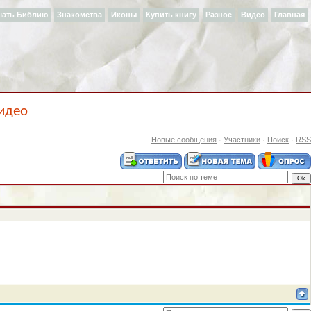
шать Библию
Знакомства
Иконы
Купить книгу
Разное
Видео
Главная
видео
Новые сообщения
·
Участники
·
Поиск
·
RSS