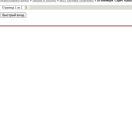
Православное видео
»
Лекции и беседы
»
прот. Евгений Попиченко
»
29 сентября. Сщмч. Кукш
1
Страница
1
из
1