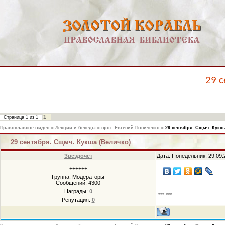
29 с
1
Страница
1
из
1
Православное видео
»
Лекции и беседы
»
прот. Евгений Попиченко
»
29 сентября. Сщмч. Кукш
29 сентября. Сщмч. Кукша (Величко)
Звездочет
Дата: Понедельник, 29.09.
++++++
Группа: Модераторы
Сообщений:
4300
Награды:
0
*** ***
Репутация:
0