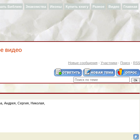
шать Библию
Знакомства
Иконы
Купить книгу
Разное
Видео
Главная
ое видео
Новые сообщения
·
Участники
·
Поиск
·
RSS
а, Андрея, Сергия, Николая,