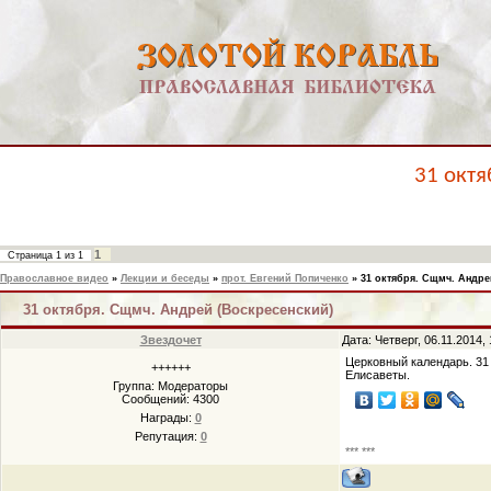
31 октя
1
Страница
1
из
1
Православное видео
»
Лекции и беседы
»
прот. Евгений Попиченко
»
31 октября. Сщмч. Андре
31 октября. Сщмч. Андрей (Воскресенский)
Звездочет
Дата: Четверг, 06.11.2014
Церковный календарь. 31 
++++++
Елисаветы.
Группа: Модераторы
Сообщений:
4300
Награды:
0
Репутация:
0
*** ***