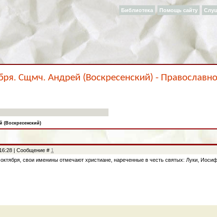
Библиотека
Помощь сайту
Слу
бря. Сщмч. Андрей (Воскресенский) - Православн
й (Воскресенский)
, 16:28 | Сообщение #
1
октября, свои именины отмечают христиане, нареченные в честь святых: Луки, Иосиф