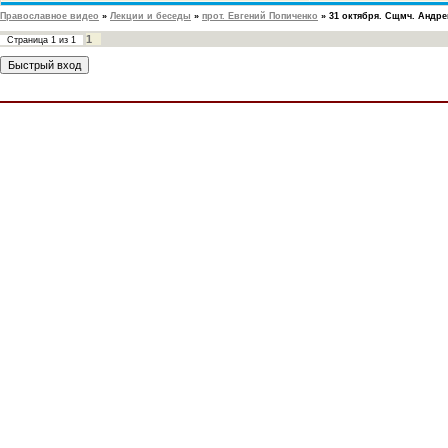
Православное видео
»
Лекции и беседы
»
прот. Евгений Попиченко
»
31 октября. Сщмч. Андре
1
Страница
1
из
1