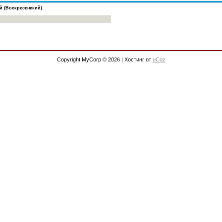
й (Воскресенский)
Copyright MyCorp © 2026
|
Хостинг от
uCoz