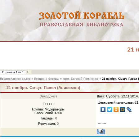
21 
1
Страница
1
из
1
Православное видео
»
Лекции и беседы
»
прот. Евгений Попиченко
»
21 ноября. Смщч. Павел 
21 ноября. Смщч. Павел (Анисимов)
Звездочет
Дата: Суббота, 22.11.2014
Церковный календарь. 21
++++++
Группа: Модераторы
Сообщений:
4300
Награды:
0
Репутация:
0
*** ***