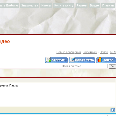
шать Библию
Знакомства
Иконы
Купить книгу
Разное
Видео
Главная
идео
Новые сообщения
·
Участники
·
Поиск
·
RSS
риила, Павла.