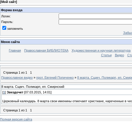
[
Мой сайт
]
Форма входа
Логин:
Пароль:
запомнить
Забыл
Меню сайта
Главная
Православная БИБЛИОТЕКА
Художественная и научная литература
Статьи
Видео
Ст
Страница
1
из
1
1
Православное видео
»
прот. Евгений Попиченко
»
8 марта. Сщмч. Поликарп, еп. Смир
8 марта. Сщмч. Поликарп, еп. Смирнский
[
1
]
Звездочет
[07.03.2015, 14:01]
Церковный календарь. 8 марта свои именины отмечают христиане, нареченные в чест
Страница
1
из
1
1
Полная версия сайта