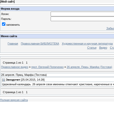
[
Мой сайт
]
Форма входа
Логин:
Пароль:
запомнить
Забыл
Меню сайта
Главная
Православная БИБЛИОТЕКА
Художественная и научная литература
Статьи
Видео
Ст
Страница
1
из
1
1
Православное видео
»
прот. Евгений Попиченко
»
26 апреля. Прмц. Марфа (Тестова)
26 апреля. Прмц. Марфа (Тестова)
[
1
]
Звездочет
[25.04.2015, 14:28]
Церковный календарь. 26 апреля свои именины отмечают христиане, нареченные в 
Страница
1
из
1
1
Полная версия сайта