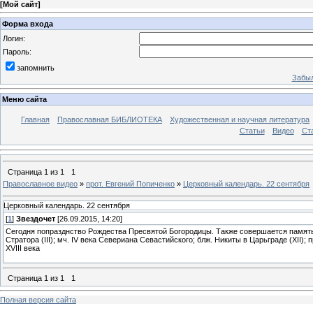
[
Мой сайт
]
Форма входа
Логин:
Пароль:
запомнить
Забыл
Меню сайта
Главная
Православная БИБЛИОТЕКА
Художественная и научная литература
Статьи
Видео
Ст
Страница
1
из
1
1
Православное видео
»
прот. Евгений Попиченко
»
Церковный календарь. 22 сентября
Церковный календарь. 22 сентября
[
1
]
Звездочет
[26.09.2015, 14:20]
Сегодня попразднство Рождества Пресвятой Богородицы. Также совершается память:
Стратора (III); мч. IV века Севериана Севастийского; блж. Никиты в Царьграде (XII)
XVIII века
Страница
1
из
1
1
Полная версия сайта