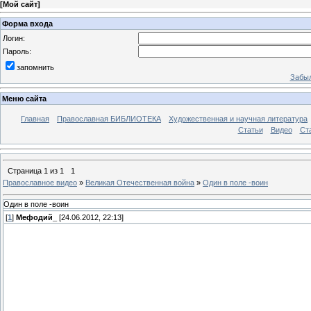
[
Мой сайт
]
Форма входа
Логин:
Пароль:
запомнить
Забыл
Меню сайта
Главная
Православная БИБЛИОТЕКА
Художественная и научная литература
Статьи
Видео
Ст
Страница
1
из
1
1
Православное видео
»
Великая Отечественная война
»
Один в поле -воин
Один в поле -воин
[
1
]
Мефодий_
[24.06.2012, 22:13]