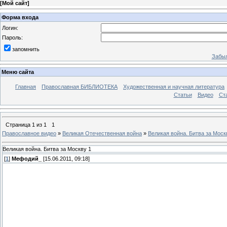
[
Мой сайт
]
Форма входа
Логин:
Пароль:
запомнить
Забыл
Меню сайта
Главная
Православная БИБЛИОТЕКА
Художественная и научная литература
Статьи
Видео
Ст
Страница
1
из
1
1
Православное видео
»
Великая Отечественная война
»
Великая война. Битва за Моск
Великая война. Битва за Москву 1
[
1
]
Мефодий_
[15.06.2011, 09:18]