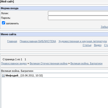
[
Мой сайт
]
Форма входа
Логин:
Пароль:
запомнить
Забыл
Меню сайта
Главная
Православная БИБЛИОТЕКА
Художественная и научная литература
Статьи
Видео
Ст
Страница
1
из
1
1
Православное видео
»
Великая Отечественная война
»
Великая война. Багратион
Великая война. Багратион
[
1
]
Мефодий_
[15.06.2011, 10:32]