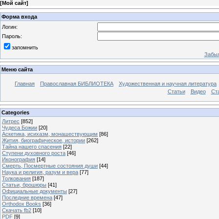
[
Мой сайт
]
Форма входа
Логин:
Пароль:
запомнить
Забыл
Меню сайта
Главная
Православная БИБЛИОТЕКА
Художественная и научная литература
Статьи
Видео
Ст
Categories
Литрес
[852]
Чудеса Божии
[20]
Аскетика, исихазм, монашествующим
[86]
Жития, биографическое, истории
[262]
Тайна нашего спасения
[22]
Ступени духовного роста
[46]
Иконография
[14]
Смерть, Посмертные состояния души
[44]
Наука и религия, разум и вера
[77]
Толкования
[187]
Статьи, брошюры
[41]
Официальные документы
[27]
Последние времена
[47]
Orthodox Books
[36]
Скачать fb2
[10]
PDF
[9]