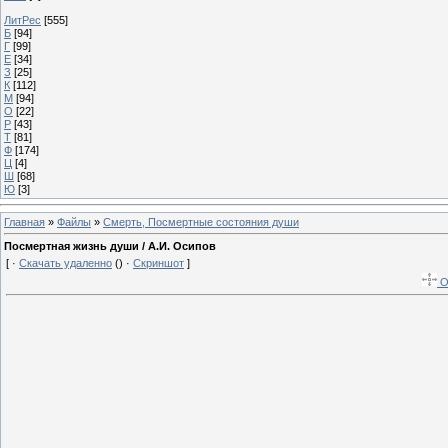
ЛитРес
[555]
Б
[94]
Г
[99]
Е
[34]
З
[25]
К
[112]
М
[94]
О
[22]
Р
[43]
Т
[81]
Ф
[174]
Ц
[4]
Ш
[68]
Ю
[3]
Главная
»
Файлы
»
Смерть, Посмертные состояния души
Посмертная жизнь души / А.И. Осипов
[ ·
Скачать удаленно
() ·
Скриншот
]
О