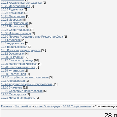
10.23 Акафистная-Зографская
[2]
10.25 Иерусалимская
[7]
10.25 Руденская
[3]
10.25 Ерманская
[1]
10.25 Филермская
[1]
10.26 Иверская
[8]
10.26 Седмиезерная
[6]
10.27 Яхромская
[3]
10.28 Спорительница
[7]
10.30 Избавительница
[3]
10.30 Прежде Рождества и по Рождестве Дева
[1]
11.4 Казанская
[25]
11.4 Андроникова
[3]
11.6 Васильковская
[2]
11.6 Всех скорбящих радость
[39]
11.12 Озерянская
[4]
11.20 Взыграние
[12]
11.22 Скоропослушница
[20]
11.25 Милостивая Киккская
[4]
11.28 Благоуханный Цвет
[5]
11.28 Купятицкая
[2]
11.30 Елеоточивая
[1]
12.2 В скорбех и печалех утешение
[3]
12.3 Соболевская
[1]
12.4 Введение во храм (Серпуховская)
[1]
12.10 Знамение
[22]
12.10 Серафимо-понетаевская
[5]
12.20 Селигерская
[3]
12.22 Нечаянная радость
[9]
Главная
»
Фотоальбом
»
Иконы Богородицы
»
10.28 Спорительница
» Спорительница 
28 о