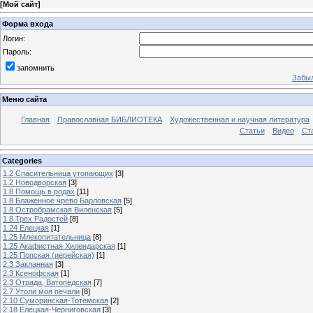
[
Мой сайт
]
Форма входа
Логин:
Пароль:
запомнить
Забыл
Меню сайта
Главная
Православная БИБЛИОТЕКА
Художественная и научная литература
Статьи
Видео
Ст
Categories
1.2 Спасительница утопающих
[3]
1.2 Новодворская
[3]
1.8 Помощь в родах
[11]
1.8 Блаженное чрево Барловская
[5]
1.8 Остробрамская Виленская
[5]
1.8 Трех Радостей
[8]
1.24 Елецкая
[1]
1.25 Млекопитательница
[8]
1.25 Акафистная Хилендарская
[1]
1.25 Попская (иерейская)
[1]
2.3 Закланная
[3]
2.3 Ксенофская
[1]
2.3 Отрада, Ватопедская
[7]
2.7 Утоли моя печали
[8]
2.10 Суморинская-Тотемская
[2]
2.18 Елецкая-Черниговская
[3]