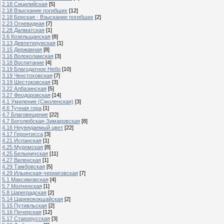
2.18 Сицилийская
[5]
2.18 Взыскание погибших
[12]
2.18 Борская - Взыскание погибших
[2]
2.23 Огневидная
[7]
2.28 Далматская
[1]
3.6 Козельщанская
[8]
3.13 Девпетерувская
[1]
3.15 Державная
[8]
3.16 Волоколамская
[3]
3.18 Воспитание
[4]
3.19 Благодатное Небо
[10]
3.19 Ченстоховская
[7]
3.19 Шестоковская
[3]
3.22 Албазинская
[5]
3.27 Феодоровская
[14]
4.1 Умиление (Смоленская)
[3]
4.6 Тучная гора
[1]
4.7 Благовещение
[22]
4.7 Боголюбская-Зимаровская
[8]
4.16 Неувядаемый цвет
[22]
4.17 Геронтисса
[3]
4.21 Испанская
[1]
4.25 Муромская
[8]
4.25 Белыничская
[11]
4.27 Виленская
[1]
4.29 Тамбовская
[5]
4.29 Ильинская-черниговская
[7]
5.1 Максимовская
[4]
5.7 Молченская
[1]
5.8 Цареградская
[2]
5.14 Царевококшайская
[2]
5.15 Путивльская
[2]
5.16 Печерская
[12]
5.17 Старорусская
[3]