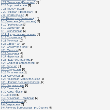
7.24 Оковицкая (Ржевская)
[5]
7.24 Борколабовская
[2]
7.25 Троеручица
[8]
7.29 Чирская (Псковская)
[4]
7.30 Святогорская
[4]
8.2 Абалацкая (Знамение)
[10]
8.2 Галичская (Чухломская)
[4]
8.10 Гребневская
[3]
8.10 Одигитрия
[5]
8.10 Смоленская
[7]
8.14 Предвозвестительница
[3]
8.14 Силуанская
[2]
8.21 Толгская
[10]
8.26 Страстная
[20]
8.26 Семистрельная
[17]
8.26 Минская
[3]
8.27 Беседная
[6]
8.27 Нарвская
[2]
8.28 Подательница ума
[4]
8.28 София (Новгородская)
[9]
8.28 Успение
[9]
8.28 Сурдегская
[2]
8.28 Тупичевская
[2]
8.28 Ацкурская
[2]
8.28 Крымская-Мариупольская
[1]
8.28 Панагия (Бахчисарайская)
[2]
8.28 Вифлеемская
[2]
8.30 Свенская
[10]
8.30 Арматийская
[1]
9.1 Донская
[5]
9.4 Грузинская - Раифская
[7]
9.5 Михайловская
[2]
9.6 Петровская
[6]
9.6 Явление Богородицы прп. Сергию
[5]