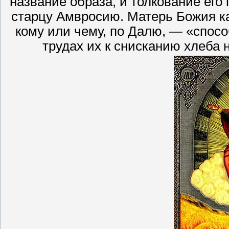
название образа, и толкование ег
старцу Амвросию. Матерь Божия к
кому или чему, по Далю, — «спосо
трудах их к снисканию хлеба