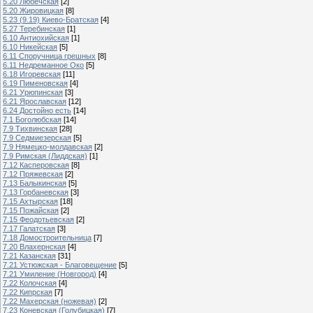
5.20 Любечская
[2]
5.20 Жировицкая
[8]
5.23 (9.19) Киево-Братская
[4]
5.27 Теребинская
[1]
6.10 Антиохийская
[1]
6.10 Никейская
[5]
6.11 Споручница грешных
[8]
6.11 Недреманное Око
[5]
6.18 Игоревская
[11]
6.19 Пименовская
[4]
6.21 Урюпинская
[3]
6.21 Ярославская
[12]
6.24 Достойно есть
[14]
7.1 Боголюбская
[14]
7.9 Тихвинская
[28]
7.9 Седмиезерская
[5]
7.9 Нямецко-молдавская
[2]
7.9 Римская (Лиддская)
[1]
7.12 Касперовская
[8]
7.12 Пряжевская
[2]
7.13 Балыкинская
[5]
7.13 Горбаневская
[3]
7.15 Ахтырская
[18]
7.15 Пожайская
[2]
7.15 Феодотьевская
[2]
7.17 Галатская
[3]
7.18 Домостроительница
[7]
7.20 Влахернская
[4]
7.21 Казанская
[31]
7.21 Устюжская - Благовещение
[5]
7.21 Умиление (Новгород)
[4]
7.22 Колочская
[4]
7.22 Кипрская
[7]
7.22 Махерская (ножевая)
[2]
7.23 Коневская (Голубицкая)
[7]