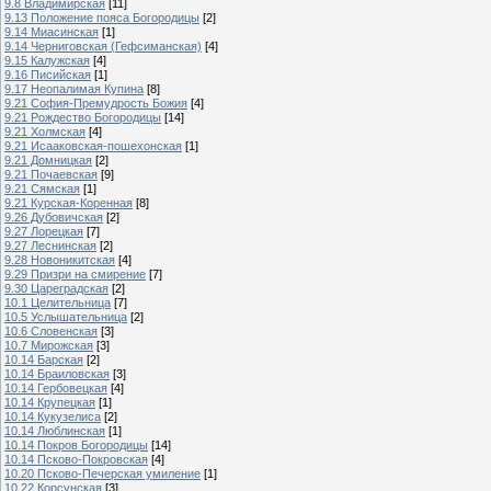
9.8 Владимирская
[11]
9.13 Положение пояса Богородицы
[2]
9.14 Миасинская
[1]
9.14 Черниговская (Гефсиманская)
[4]
9.15 Калужская
[4]
9.16 Писийская
[1]
9.17 Неопалимая Купина
[8]
9.21 София-Премудрость Божия
[4]
9.21 Рождество Богородицы
[14]
9.21 Холмская
[4]
9.21 Исааковская-пошехонская
[1]
9.21 Домницкая
[2]
9.21 Почаевская
[9]
9.21 Сямская
[1]
9.21 Курская-Коренная
[8]
9.26 Дубовичская
[2]
9.27 Лорецкая
[7]
9.27 Леснинская
[2]
9.28 Новоникитская
[4]
9.29 Призри на смирение
[7]
9.30 Цареградская
[2]
10.1 Целительница
[7]
10.5 Услышательница
[2]
10.6 Словенская
[3]
10.7 Мирожская
[3]
10.14 Барская
[2]
10.14 Браиловская
[3]
10.14 Гербовецкая
[4]
10.14 Крупецкая
[1]
10.14 Кукузелиса
[2]
10.14 Люблинская
[1]
10.14 Покров Богородицы
[14]
10.14 Псково-Покровская
[4]
10.20 Псково-Печерская умиление
[1]
10.22 Корсунская
[3]