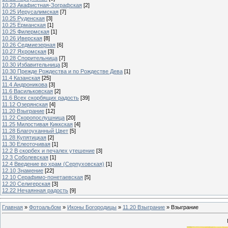
10.23 Акафистная-Зографская
[2]
10.25 Иерусалимская
[7]
10.25 Руденская
[3]
10.25 Ерманская
[1]
10.25 Филермская
[1]
10.26 Иверская
[8]
10.26 Седмиезерная
[6]
10.27 Яхромская
[3]
10.28 Спорительница
[7]
10.30 Избавительница
[3]
10.30 Прежде Рождества и по Рождестве Дева
[1]
11.4 Казанская
[25]
11.4 Андроникова
[3]
11.6 Васильковская
[2]
11.6 Всех скорбящих радость
[39]
11.12 Озерянская
[4]
11.20 Взыграние
[12]
11.22 Скоропослушница
[20]
11.25 Милостивая Киккская
[4]
11.28 Благоуханный Цвет
[5]
11.28 Купятицкая
[2]
11.30 Елеоточивая
[1]
12.2 В скорбех и печалех утешение
[3]
12.3 Соболевская
[1]
12.4 Введение во храм (Серпуховская)
[1]
12.10 Знамение
[22]
12.10 Серафимо-понетаевская
[5]
12.20 Селигерская
[3]
12.22 Нечаянная радость
[9]
Главная
»
Фотоальбом
»
Иконы Богородицы
»
11.20 Взыграние
» Взыграние