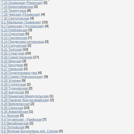
7.24 Оковицкая (Ржевская)
[5]
7.24 Борколабовская
[2]
7.25 Троеручица
[8]
7.29 Чирская (Псковская)
[4]
7.30 Святогорская
[4]
8.2 Абалацкая (Знамение)
[10]
8.2 Галичская (Чухломская)
[4]
8.10 Гребневская
[3]
8.10 Одигитрия
[5]
8.10 Смоленская
[7]
8.14 Предвозвестительница
[3]
8.14 Силуанская
[2]
8.21 Толгская
[10]
8.26 Страстная
[20]
8.26 Семистрельная
[17]
8.26 Минская
[3]
8.27 Беседная
[6]
8.27 Нарвская
[2]
8.28 Подательница ума
[4]
8.28 София (Новгородская)
[9]
8.28 Успение
[9]
8.28 Сурдегская
[2]
8.28 Тупичевская
[2]
8.28 Ацкурская
[2]
8.28 Крымская-Мариупольская
[1]
8.28 Панагия (Бахчисарайская)
[2]
8.28 Вифлеемская
[2]
8.30 Свенская
[10]
8.30 Арматийская
[1]
9.1 Донская
[5]
9.4 Грузинская - Раифская
[7]
9.5 Михайловская
[2]
9.6 Петровская
[6]
9.6 Явление Богородицы прп. Сергию
[5]