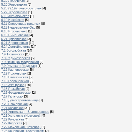
5.20 Любечская
[2]
5.20 Жировицкая
[8]
5.23 (9.19) Киево-Братская
[4]
5.27 Теребинская
[1]
6.10 Антиохийская
[1]
6.10 Никейская
[5]
6.11 Споручница грешных
[8]
6.11 Недреманное Око
[5]
6.18 Игоревская
[11]
6.19 Пименовская
[4]
6.21 Урюпинская
[3]
6.21 Ярославская
[12]
6.24 Достойно есть
[14]
7.1 Боголюбская
[14]
7.9 Тихвинская
[28]
7.9 Седмиезерская
[5]
7.9 Нямецко-молдавская
[2]
7.9 Римская (Лиддская)
[1]
7.12 Касперовская
[8]
7.12 Пряжевская
[2]
7.13 Балыкинская
[5]
7.13 Горбаневская
[3]
7.15 Ахтырская
[18]
7.15 Пожайская
[2]
7.15 Феодотьевская
[2]
7.17 Галатская
[3]
7.18 Домостроительница
[7]
7.20 Влахернская
[4]
7.21 Казанская
[31]
7.21 Устюжская - Благовещение
[5]
7.21 Умиление (Новгород)
[4]
7.22 Колочская
[4]
7.22 Кипрская
[7]
7.22 Махерская (ножевая)
[2]
7.23 Коневская (Голубицкая)
[7]