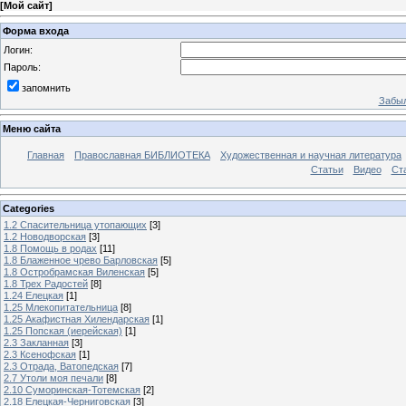
[
Мой сайт
]
Форма входа
Логин:
Пароль:
запомнить
Забыл
Меню сайта
Главная
Православная БИБЛИОТЕКА
Художественная и научная литература
Статьи
Видео
Ст
Categories
1.2 Спасительница утопающих
[3]
1.2 Новодворская
[3]
1.8 Помощь в родах
[11]
1.8 Блаженное чрево Барловская
[5]
1.8 Остробрамская Виленская
[5]
1.8 Трех Радостей
[8]
1.24 Елецкая
[1]
1.25 Млекопитательница
[8]
1.25 Акафистная Хилендарская
[1]
1.25 Попская (иерейская)
[1]
2.3 Закланная
[3]
2.3 Ксенофская
[1]
2.3 Отрада, Ватопедская
[7]
2.7 Утоли моя печали
[8]
2.10 Суморинская-Тотемская
[2]
2.18 Елецкая-Черниговская
[3]