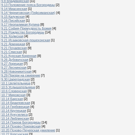
9.8 Владимирская
[11]
9.13 Положение пояса Богородицы
[2]
9.14 Миасинская
[1]
9.14 Черниговская (Гефсиманская)
[4]
9.15 Калужская
[4]
9.16 Писийская
[1]
9.17 Неопалимая Купина
[8]
9.21 София-Премудрость Божия
[4]
9.21 Рождество Богородицы
[14]
9.21 Холмская
[4]
9.21 Исааковская-пошехонская
[1]
9.21 Домницкая
[2]
9.21 Почаевская
[9]
9.21 Сямская
[1]
9.21 Курская-Коренная
[8]
9.26 Дубовичская
[2]
9.27 Лорецкая
[7]
9.27 Леснинская
[2]
9.28 Новоникитская
[4]
9.29 Призри на смирение
[7]
9.30 Цареградская
[2]
10.1 Целительница
[7]
10.5 Услышательница
[2]
10.6 Словенская
[3]
10.7 Мирожская
[3]
10.14 Барская
[2]
10.14 Браиловская
[3]
10.14 Гербовецкая
[4]
10.14 Крупецкая
[1]
10.14 Кукузелиса
[2]
10.14 Люблинская
[1]
10.14 Покров Богородицы
[14]
10.14 Псково-Покровская
[4]
10.20 Псково-Печерская умиление
[1]
10.22 Корсунская
[3]