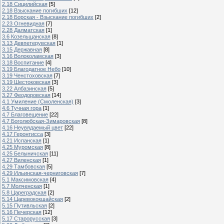
2.18 Сицилийская
[5]
2.18 Взыскание погибших
[12]
2.18 Борская - Взыскание погибших
[2]
2.23 Огневидная
[7]
2.28 Далматская
[1]
3.6 Козельщанская
[8]
3.13 Девпетерувская
[1]
3.15 Державная
[8]
3.16 Волоколамская
[3]
3.18 Воспитание
[4]
3.19 Благодатное Небо
[10]
3.19 Ченстоховская
[7]
3.19 Шестоковская
[3]
3.22 Албазинская
[5]
3.27 Феодоровская
[14]
4.1 Умиление (Смоленская)
[3]
4.6 Тучная гора
[1]
4.7 Благовещение
[22]
4.7 Боголюбская-Зимаровская
[8]
4.16 Неувядаемый цвет
[22]
4.17 Геронтисса
[3]
4.21 Испанская
[1]
4.25 Муромская
[8]
4.25 Белыничская
[11]
4.27 Виленская
[1]
4.29 Тамбовская
[5]
4.29 Ильинская-черниговская
[7]
5.1 Максимовская
[4]
5.7 Молченская
[1]
5.8 Цареградская
[2]
5.14 Царевококшайская
[2]
5.15 Путивльская
[2]
5.16 Печерская
[12]
5.17 Старорусская
[3]