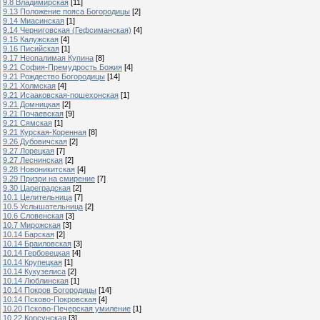
9.8 Владимирская
[11]
9.13 Положение пояса Богородицы
[2]
9.14 Миасинская
[1]
9.14 Черниговская (Гефсиманская)
[4]
9.15 Калужская
[4]
9.16 Писийская
[1]
9.17 Неопалимая Купина
[8]
9.21 София-Премудрость Божия
[4]
9.21 Рождество Богородицы
[14]
9.21 Холмская
[4]
9.21 Исааковская-пошехонская
[1]
9.21 Домницкая
[2]
9.21 Почаевская
[9]
9.21 Сямская
[1]
9.21 Курская-Коренная
[8]
9.26 Дубовичская
[2]
9.27 Лорецкая
[7]
9.27 Леснинская
[2]
9.28 Новоникитская
[4]
9.29 Призри на смирение
[7]
9.30 Цареградская
[2]
10.1 Целительница
[7]
10.5 Услышательница
[2]
10.6 Словенская
[3]
10.7 Мирожская
[3]
10.14 Барская
[2]
10.14 Браиловская
[3]
10.14 Гербовецкая
[4]
10.14 Крупецкая
[1]
10.14 Кукузелиса
[2]
10.14 Люблинская
[1]
10.14 Покров Богородицы
[14]
10.14 Псково-Покровская
[4]
10.20 Псково-Печерская умиление
[1]
10.22 Корсунская
[3]