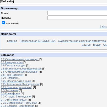
[
Мой сайт
]
Форма входа
Логин:
Пароль:
запомнить
Забыл
Меню сайта
Главная
Православная БИБЛИОТЕКА
Художественная и научная литература
Статьи
Видео
Ст
Categories
1.2 Спасительница утопающих
[3]
1.2 Новодворская
[3]
1.8 Помощь в родах
[11]
1.8 Блаженное чрево Барловская
[5]
1.8 Остробрамская Виленская
[5]
1.8 Трех Радостей
[8]
1.24 Елецкая
[1]
1.25 Млекопитательница
[8]
1.25 Акафистная Хилендарская
[1]
1.25 Попская (иерейская)
[1]
2.3 Закланная
[3]
2.3 Ксенофская
[1]
2.3 Отрада, Ватопедская
[7]
2.7 Утоли моя печали
[8]
2.10 Суморинская-Тотемская
[2]
2.18 Елецкая-Черниговская
[3]