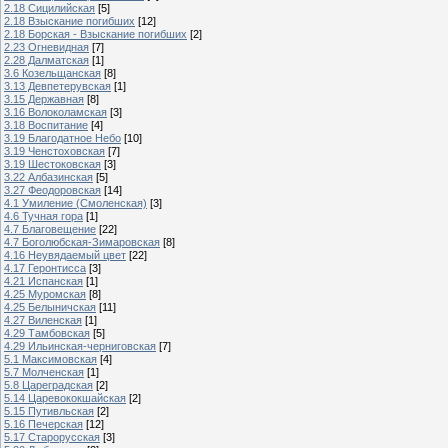
2.18 Сицилийская
[5]
2.18 Взыскание погибших
[12]
2.18 Борская - Взыскание погибших
[2]
2.23 Огневидная
[7]
2.28 Далматская
[1]
3.6 Козельщанская
[8]
3.13 Девпетерувская
[1]
3.15 Державная
[8]
3.16 Волоколамская
[3]
3.18 Воспитание
[4]
3.19 Благодатное Небо
[10]
3.19 Ченстоховская
[7]
3.19 Шестоковская
[3]
3.22 Албазинская
[5]
3.27 Феодоровская
[14]
4.1 Умиление (Смоленская)
[3]
4.6 Тучная гора
[1]
4.7 Благовещение
[22]
4.7 Боголюбская-Зимаровская
[8]
4.16 Неувядаемый цвет
[22]
4.17 Геронтисса
[3]
4.21 Испанская
[1]
4.25 Муромская
[8]
4.25 Белыничская
[11]
4.27 Виленская
[1]
4.29 Тамбовская
[5]
4.29 Ильинская-черниговская
[7]
5.1 Максимовская
[4]
5.7 Молченская
[1]
5.8 Цареградская
[2]
5.14 Царевококшайская
[2]
5.15 Путивльская
[2]
5.16 Печерская
[12]
5.17 Старорусская
[3]