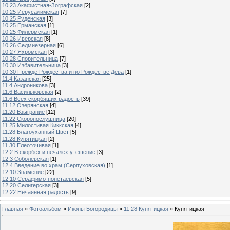
10.23 Акафистная-Зографская
[2]
10.25 Иерусалимская
[7]
10.25 Руденская
[3]
10.25 Ерманская
[1]
10.25 Филермская
[1]
10.26 Иверская
[8]
10.26 Седмиезерная
[6]
10.27 Яхромская
[3]
10.28 Спорительница
[7]
10.30 Избавительница
[3]
10.30 Прежде Рождества и по Рождестве Дева
[1]
11.4 Казанская
[25]
11.4 Андроникова
[3]
11.6 Васильковская
[2]
11.6 Всех скорбящих радость
[39]
11.12 Озерянская
[4]
11.20 Взыграние
[12]
11.22 Скоропослушница
[20]
11.25 Милостивая Киккская
[4]
11.28 Благоуханный Цвет
[5]
11.28 Купятицкая
[2]
11.30 Елеоточивая
[1]
12.2 В скорбех и печалех утешение
[3]
12.3 Соболевская
[1]
12.4 Введение во храм (Серпуховская)
[1]
12.10 Знамение
[22]
12.10 Серафимо-понетаевская
[5]
12.20 Селигерская
[3]
12.22 Нечаянная радость
[9]
Главная
»
Фотоальбом
»
Иконы Богородицы
»
11.28 Купятицкая
» Купятицкая