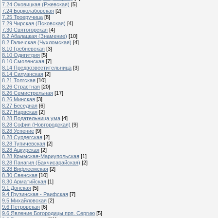
7.24 Оковицкая (Ржевская)
[5]
7.24 Борколабовская
[2]
7.25 Троеручица
[8]
7.29 Чирская (Псковская)
[4]
7.30 Святогорская
[4]
8.2 Абалацкая (Знамение)
[10]
8.2 Галичская (Чухломская)
[4]
8.10 Гребневская
[3]
8.10 Одигитрия
[5]
8.10 Смоленская
[7]
8.14 Предвозвестительница
[3]
8.14 Силуанская
[2]
8.21 Толгская
[10]
8.26 Страстная
[20]
8.26 Семистрельная
[17]
8.26 Минская
[3]
8.27 Беседная
[6]
8.27 Нарвская
[2]
8.28 Подательница ума
[4]
8.28 София (Новгородская)
[9]
8.28 Успение
[9]
8.28 Сурдегская
[2]
8.28 Тупичевская
[2]
8.28 Ацкурская
[2]
8.28 Крымская-Мариупольская
[1]
8.28 Панагия (Бахчисарайская)
[2]
8.28 Вифлеемская
[2]
8.30 Свенская
[10]
8.30 Арматийская
[1]
9.1 Донская
[5]
9.4 Грузинская - Раифская
[7]
9.5 Михайловская
[2]
9.6 Петровская
[6]
9.6 Явление Богородицы прп. Сергию
[5]