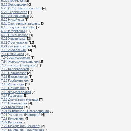
5.20 Любечская
[2]
5.20 Жировицкая
[8]
5.23 (9.19) Киево-Братская
[4]
5.27 Теребинская
[1]
6.10 Антиохийская
[1]
6.10 Никейская
[5]
6.11 Споручница грешных
[8]
6.11 Недреманное Око
[5]
6.18 Игоревская
[11]
6.19 Пименовская
[4]
6.21 Урюпинская
[3]
6.21 Ярославская
[12]
6.24 Достойно есть
[14]
7.1 Боголюбская
[14]
7.9 Тихвинская
[28]
7.9 Седмиезерская
[5]
7.9 Нямецко-молдавская
[2]
7.9 Римская (Лиддская)
[1]
7.12 Касперовская
[8]
7.12 Пряжевская
[2]
7.13 Балыкинская
[5]
7.13 Горбаневская
[3]
7.15 Ахтырская
[18]
7.15 Пожайская
[2]
7.15 Феодотьевская
[2]
7.17 Галатская
[3]
7.18 Домостроительница
[7]
7.20 Влахернская
[4]
7.21 Казанская
[31]
7.21 Устюжская - Благовещение
[5]
7.21 Умиление (Новгород)
[4]
7.22 Колочская
[4]
7.22 Кипрская
[7]
7.22 Махерская (ножевая)
[2]
7.23 Коневская (Голубицкая)
[7]