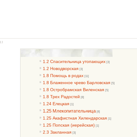
/ /
1.2 Спасительница утопающих
[3]
1.2 Новодворская
[3]
1.8 Помощь в родах
[11]
1.8 Блаженное чрево Барловская
[5]
1.8 Остробрамская Виленская
[5]
1.8 Трех Радостей
[8]
1.24 Елецкая
[1]
1.25 Млекопитательница
[8]
1.25 Акафистная Хилендарская
[1]
1.25 Попская (иерейская)
[1]
2.3 Закланная
[3]