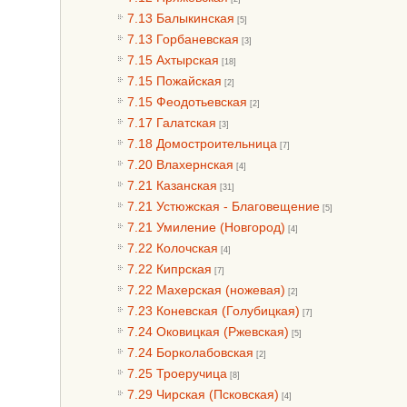
7.13 Балыкинская
[5]
7.13 Горбаневская
[3]
7.15 Ахтырская
[18]
7.15 Пожайская
[2]
7.15 Феодотьевская
[2]
7.17 Галатская
[3]
7.18 Домостроительница
[7]
7.20 Влахернская
[4]
7.21 Казанская
[31]
7.21 Устюжская - Благовещение
[5]
7.21 Умиление (Новгород)
[4]
7.22 Колочская
[4]
7.22 Кипрская
[7]
7.22 Махерская (ножевая)
[2]
7.23 Коневская (Голубицкая)
[7]
7.24 Оковицкая (Ржевская)
[5]
7.24 Борколабовская
[2]
7.25 Троеручица
[8]
7.29 Чирская (Псковская)
[4]