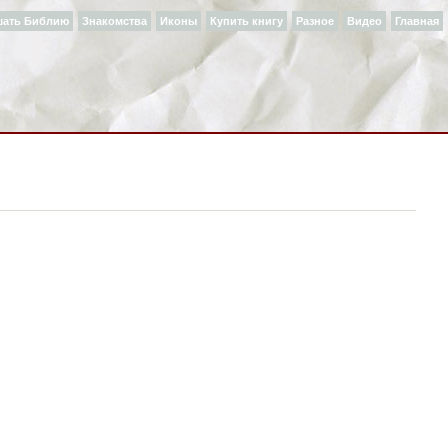
шать Библию
Знакомства
Иконы
Купить книгу
Разное
Видео
Главная