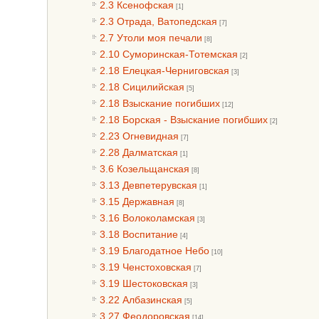
2.3 Ксенофская
[1]
2.3 Отрада, Ватопедская
[7]
2.7 Утоли моя печали
[8]
2.10 Суморинская-Тотемская
[2]
2.18 Елецкая-Черниговская
[3]
2.18 Сицилийская
[5]
2.18 Взыскание погибших
[12]
2.18 Борская - Взыскание погибших
[2]
2.23 Огневидная
[7]
2.28 Далматская
[1]
3.6 Козельщанская
[8]
3.13 Девпетерувская
[1]
3.15 Державная
[8]
3.16 Волоколамская
[3]
3.18 Воспитание
[4]
3.19 Благодатное Небо
[10]
3.19 Ченстоховская
[7]
3.19 Шестоковская
[3]
3.22 Албазинская
[5]
3.27 Феодоровская
[14]