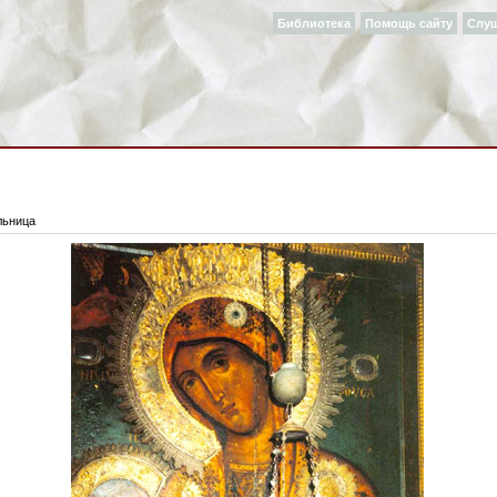
Библиотека
Помощь сайту
Слу
льница