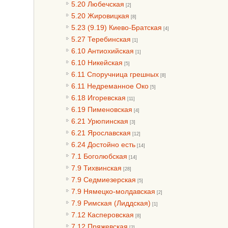
5.20 Любечская
[2]
5.20 Жировицкая
[8]
5.23 (9.19) Киево-Братская
[4]
5.27 Теребинская
[1]
6.10 Антиохийская
[1]
6.10 Никейская
[5]
6.11 Споручница грешных
[8]
6.11 Недреманное Око
[5]
6.18 Игоревская
[11]
6.19 Пименовская
[4]
6.21 Урюпинская
[3]
6.21 Ярославская
[12]
6.24 Достойно есть
[14]
7.1 Боголюбская
[14]
7.9 Тихвинская
[28]
7.9 Седмиезерская
[5]
7.9 Нямецко-молдавская
[2]
7.9 Римская (Лиддская)
[1]
7.12 Касперовская
[8]
7.12 Пряжевская
[2]