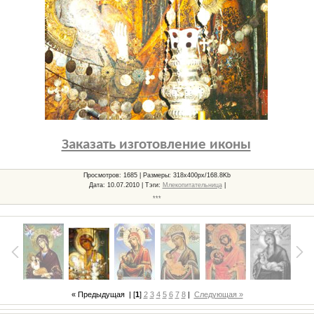
Заказать изготовление иконы
Просмотров
: 1685 |
Размеры
: 318x400px/168.8Kb
Дата
: 10.07.2010 |
Тэги
:
Млекопитательница
|
***
« Предыдущая
| [
1
]
2
3
4
5
6
7
8
|
Следующая »