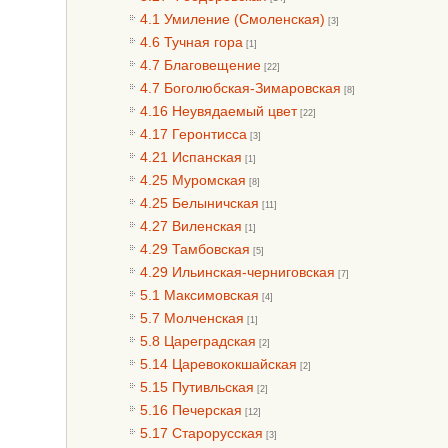
4.1 Умиление (Смоленская)
[3]
4.6 Тучная гора
[1]
4.7 Благовещение
[22]
4.7 Боголюбская-Зимаровская
[8]
4.16 Неувядаемый цвет
[22]
4.17 Геронтисса
[3]
4.21 Испанская
[1]
4.25 Муромская
[8]
4.25 Белыничская
[11]
4.27 Виленская
[1]
4.29 Тамбовская
[5]
4.29 Ильинская-черниговская
[7]
5.1 Максимовская
[4]
5.7 Молченская
[1]
5.8 Цареградская
[2]
5.14 Царевококшайская
[2]
5.15 Путивльская
[2]
5.16 Печерская
[12]
5.17 Старорусская
[3]