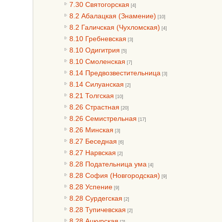
7.30 Святогорская
[4]
8.2 Абалацкая (Знамение)
[10]
8.2 Галичская (Чухломская)
[4]
8.10 Гребневская
[3]
8.10 Одигитрия
[5]
8.10 Смоленская
[7]
8.14 Предвозвестительница
[3]
8.14 Силуанская
[2]
8.21 Толгская
[10]
8.26 Страстная
[20]
8.26 Семистрельная
[17]
8.26 Минская
[3]
8.27 Беседная
[6]
8.27 Нарвская
[2]
8.28 Подательница ума
[4]
8.28 София (Новгородская)
[9]
8.28 Успение
[9]
8.28 Сурдегская
[2]
8.28 Тупичевская
[2]
8.28 Ацкурская
[2]