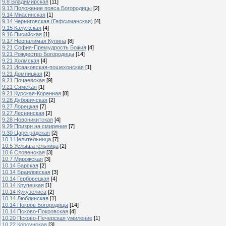
9.8 Владимирская
[11]
9.13 Положение пояса Богородицы
[2]
9.14 Миасинская
[1]
9.14 Черниговская (Гефсиманская)
[4]
9.15 Калужская
[4]
9.16 Писийская
[1]
9.17 Неопалимая Купина
[8]
9.21 София-Премудрость Божия
[4]
9.21 Рождество Богородицы
[14]
9.21 Холмская
[4]
9.21 Исааковская-пошехонская
[1]
9.21 Домницкая
[2]
9.21 Почаевская
[9]
9.21 Сямская
[1]
9.21 Курская-Коренная
[8]
9.26 Дубовичская
[2]
9.27 Лорецкая
[7]
9.27 Леснинская
[2]
9.28 Новоникитская
[4]
9.29 Призри на смирение
[7]
9.30 Цареградская
[2]
10.1 Целительница
[7]
10.5 Услышательница
[2]
10.6 Словенская
[3]
10.7 Мирожская
[3]
10.14 Барская
[2]
10.14 Браиловская
[3]
10.14 Гербовецкая
[4]
10.14 Крупецкая
[1]
10.14 Кукузелиса
[2]
10.14 Люблинская
[1]
10.14 Покров Богородицы
[14]
10.14 Псково-Покровская
[4]
10.20 Псково-Печерская умиление
[1]
10.22 Корсунская
[3]