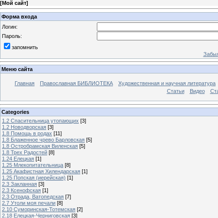
[
Мой сайт
]
Форма входа
Логин:
Пароль:
запомнить
Забыл
Меню сайта
Главная
Православная БИБЛИОТЕКА
Художественная и научная литература
Статьи
Видео
Ст
Categories
1.2 Спасительница утопающих
[3]
1.2 Новодворская
[3]
1.8 Помощь в родах
[11]
1.8 Блаженное чрево Барловская
[5]
1.8 Остробрамская Виленская
[5]
1.8 Трех Радостей
[8]
1.24 Елецкая
[1]
1.25 Млекопитательница
[8]
1.25 Акафистная Хилендарская
[1]
1.25 Попская (иерейская)
[1]
2.3 Закланная
[3]
2.3 Ксенофская
[1]
2.3 Отрада, Ватопедская
[7]
2.7 Утоли моя печали
[8]
2.10 Суморинская-Тотемская
[2]
2.18 Елецкая-Черниговская
[3]