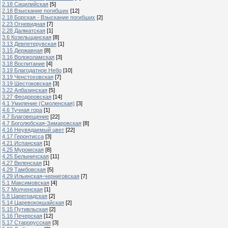
2.18 Сицилийская
[5]
2.18 Взыскание погибших
[12]
2.18 Борская - Взыскание погибших
[2]
2.23 Огневидная
[7]
2.28 Далматская
[1]
3.6 Козельщанская
[8]
3.13 Девпетерувская
[1]
3.15 Державная
[8]
3.16 Волоколамская
[3]
3.18 Воспитание
[4]
3.19 Благодатное Небо
[10]
3.19 Ченстоховская
[7]
3.19 Шестоковская
[3]
3.22 Албазинская
[5]
3.27 Феодоровская
[14]
4.1 Умиление (Смоленская)
[3]
4.6 Тучная гора
[1]
4.7 Благовещение
[22]
4.7 Боголюбская-Зимаровская
[8]
4.16 Неувядаемый цвет
[22]
4.17 Геронтисса
[3]
4.21 Испанская
[1]
4.25 Муромская
[8]
4.25 Белыничская
[11]
4.27 Виленская
[1]
4.29 Тамбовская
[5]
4.29 Ильинская-черниговская
[7]
5.1 Максимовская
[4]
5.7 Молченская
[1]
5.8 Цареградская
[2]
5.14 Царевококшайская
[2]
5.15 Путивльская
[2]
5.16 Печерская
[12]
5.17 Старорусская
[3]