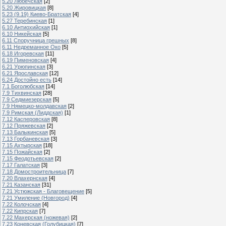
5.20 Любечская
[2]
5.20 Жировицкая
[8]
5.23 (9.19) Киево-Братская
[4]
5.27 Теребинская
[1]
6.10 Антиохийская
[1]
6.10 Никейская
[5]
6.11 Споручница грешных
[8]
6.11 Недреманное Око
[5]
6.18 Игоревская
[11]
6.19 Пименовская
[4]
6.21 Урюпинская
[3]
6.21 Ярославская
[12]
6.24 Достойно есть
[14]
7.1 Боголюбская
[14]
7.9 Тихвинская
[28]
7.9 Седмиезерская
[5]
7.9 Нямецко-молдавская
[2]
7.9 Римская (Лиддская)
[1]
7.12 Касперовская
[8]
7.12 Пряжевская
[2]
7.13 Балыкинская
[5]
7.13 Горбаневская
[3]
7.15 Ахтырская
[18]
7.15 Пожайская
[2]
7.15 Феодотьевская
[2]
7.17 Галатская
[3]
7.18 Домостроительница
[7]
7.20 Влахернская
[4]
7.21 Казанская
[31]
7.21 Устюжская - Благовещение
[5]
7.21 Умиление (Новгород)
[4]
7.22 Колочская
[4]
7.22 Кипрская
[7]
7.22 Махерская (ножевая)
[2]
7.23 Коневская (Голубицкая)
[7]