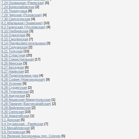
7.24 Оковицкая (Ржевская)
[5]
7.24 Борколабовская
[2]
7.25 Троеручица
[8]
7.29 Чирская (Псковская)
[4]
7.30 Святогорская
[4]
8.2 Абалацкая (Знамение)
[10]
8.2 Галичская (Чухломская)
[4]
8.10 Гребневская
[3]
8.10 Одигитрия
[5]
8.10 Смоленская
[7]
8.14 Предвозвестительница
[3]
8.14 Силуанская
[2]
8.21 Толгская
[10]
8.26 Страстная
[20]
8.26 Семистрельная
[17]
8.26 Минская
[3]
8.27 Беседная
[6]
8.27 Нарвская
[2]
8.28 Подательница ума
[4]
8.28 София (Новгородская)
[9]
8.28 Успение
[9]
8.28 Сурдегская
[2]
8.28 Тупичевская
[2]
8.28 Ацкурская
[2]
8.28 Крымская-Мариупольская
[1]
8.28 Панагия (Бахчисарайская)
[2]
8.28 Вифлеемская
[2]
8.30 Свенская
[10]
8.30 Арматийская
[1]
9.1 Донская
[5]
9.4 Грузинская - Раифская
[7]
9.5 Михайловская
[2]
9.6 Петровская
[6]
9.6 Явление Богородицы прп. Сергию
[5]