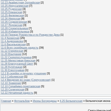
10.23 Акафистная-Зографская
[2]
10.25 Иерусалимская
[7]
10.25 Руденская
[3]
10.25 Ерманская
[1]
10.25 Филермская
[1]
10.26 Иверская
[8]
10.26 Седмиезерная
[6]
10.27 Яхромская
[3]
10.28 Спорительница
[7]
10.30 Избавительница
[3]
10.30 Прежде Рождества и по Рождестве Дева
[1]
11.4 Казанская
[25]
11.4 Андроникова
[3]
11.6 Васильковская
[2]
11.6 Всех скорбящих радость
[39]
11.12 Озерянская
[4]
11.20 Взыграние
[12]
11.22 Скоропослушница
[20]
11.25 Милостивая Киккская
[4]
11.28 Благоуханный Цвет
[5]
11.28 Купятицкая
[2]
11.30 Елеоточивая
[1]
12.2 В скорбех и печалех утешение
[3]
12.3 Соболевская
[1]
12.4 Введение во храм (Серпуховская)
[1]
12.10 Знамение
[22]
12.10 Серафимо-понетаевская
[5]
12.20 Селигерская
[3]
12.22 Нечаянная радость
[9]
Главная
»
Фотоальбом
»
Иконы Богородицы
»
4.25 Белыничская
» Белыничская икона
Свято-Никольский