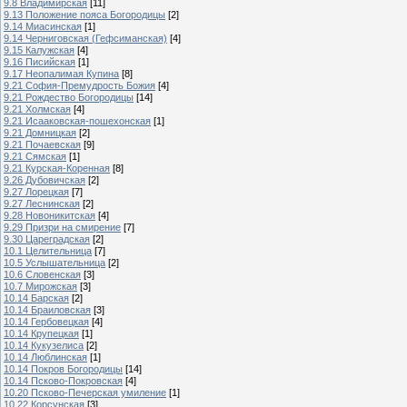
9.8 Владимирская
[11]
9.13 Положение пояса Богородицы
[2]
9.14 Миасинская
[1]
9.14 Черниговская (Гефсиманская)
[4]
9.15 Калужская
[4]
9.16 Писийская
[1]
9.17 Неопалимая Купина
[8]
9.21 София-Премудрость Божия
[4]
9.21 Рождество Богородицы
[14]
9.21 Холмская
[4]
9.21 Исааковская-пошехонская
[1]
9.21 Домницкая
[2]
9.21 Почаевская
[9]
9.21 Сямская
[1]
9.21 Курская-Коренная
[8]
9.26 Дубовичская
[2]
9.27 Лорецкая
[7]
9.27 Леснинская
[2]
9.28 Новоникитская
[4]
9.29 Призри на смирение
[7]
9.30 Цареградская
[2]
10.1 Целительница
[7]
10.5 Услышательница
[2]
10.6 Словенская
[3]
10.7 Мирожская
[3]
10.14 Барская
[2]
10.14 Браиловская
[3]
10.14 Гербовецкая
[4]
10.14 Крупецкая
[1]
10.14 Кукузелиса
[2]
10.14 Люблинская
[1]
10.14 Покров Богородицы
[14]
10.14 Псково-Покровская
[4]
10.20 Псково-Печерская умиление
[1]
10.22 Корсунская
[3]