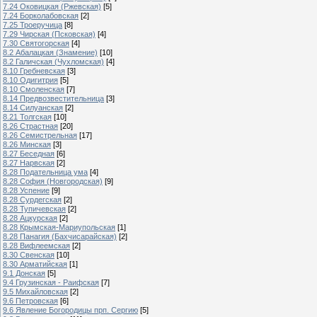
7.24 Оковицкая (Ржевская)
[5]
7.24 Борколабовская
[2]
7.25 Троеручица
[8]
7.29 Чирская (Псковская)
[4]
7.30 Святогорская
[4]
8.2 Абалацкая (Знамение)
[10]
8.2 Галичская (Чухломская)
[4]
8.10 Гребневская
[3]
8.10 Одигитрия
[5]
8.10 Смоленская
[7]
8.14 Предвозвестительница
[3]
8.14 Силуанская
[2]
8.21 Толгская
[10]
8.26 Страстная
[20]
8.26 Семистрельная
[17]
8.26 Минская
[3]
8.27 Беседная
[6]
8.27 Нарвская
[2]
8.28 Подательница ума
[4]
8.28 София (Новгородская)
[9]
8.28 Успение
[9]
8.28 Сурдегская
[2]
8.28 Тупичевская
[2]
8.28 Ацкурская
[2]
8.28 Крымская-Мариупольская
[1]
8.28 Панагия (Бахчисарайская)
[2]
8.28 Вифлеемская
[2]
8.30 Свенская
[10]
8.30 Арматийская
[1]
9.1 Донская
[5]
9.4 Грузинская - Раифская
[7]
9.5 Михайловская
[2]
9.6 Петровская
[6]
9.6 Явление Богородицы прп. Сергию
[5]