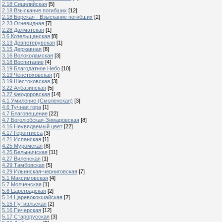
2.18 Сицилийская
[5]
2.18 Взыскание погибших
[12]
2.18 Борская - Взыскание погибших
[2]
2.23 Огневидная
[7]
2.28 Далматская
[1]
3.6 Козельщанская
[8]
3.13 Девпетерувская
[1]
3.15 Державная
[8]
3.16 Волоколамская
[3]
3.18 Воспитание
[4]
3.19 Благодатное Небо
[10]
3.19 Ченстоховская
[7]
3.19 Шестоковская
[3]
3.22 Албазинская
[5]
3.27 Феодоровская
[14]
4.1 Умиление (Смоленская)
[3]
4.6 Тучная гора
[1]
4.7 Благовещение
[22]
4.7 Боголюбская-Зимаровская
[8]
4.16 Неувядаемый цвет
[22]
4.17 Геронтисса
[3]
4.21 Испанская
[1]
4.25 Муромская
[8]
4.25 Белыничская
[11]
4.27 Виленская
[1]
4.29 Тамбовская
[5]
4.29 Ильинская-черниговская
[7]
5.1 Максимовская
[4]
5.7 Молченская
[1]
5.8 Цареградская
[2]
5.14 Царевококшайская
[2]
5.15 Путивльская
[2]
5.16 Печерская
[12]
5.17 Старорусская
[3]