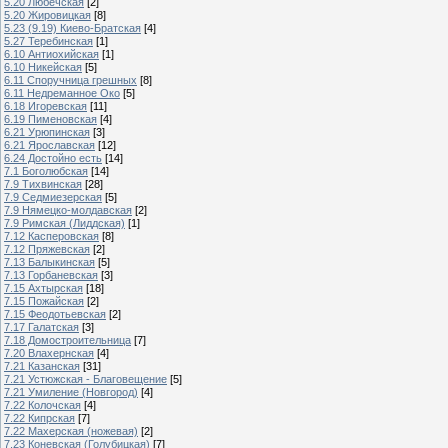
5.20 Любечская
[2]
5.20 Жировицкая
[8]
5.23 (9.19) Киево-Братская
[4]
5.27 Теребинская
[1]
6.10 Антиохийская
[1]
6.10 Никейская
[5]
6.11 Споручница грешных
[8]
6.11 Недреманное Око
[5]
6.18 Игоревская
[11]
6.19 Пименовская
[4]
6.21 Урюпинская
[3]
6.21 Ярославская
[12]
6.24 Достойно есть
[14]
7.1 Боголюбская
[14]
7.9 Тихвинская
[28]
7.9 Седмиезерская
[5]
7.9 Нямецко-молдавская
[2]
7.9 Римская (Лиддская)
[1]
7.12 Касперовская
[8]
7.12 Пряжевская
[2]
7.13 Балыкинская
[5]
7.13 Горбаневская
[3]
7.15 Ахтырская
[18]
7.15 Пожайская
[2]
7.15 Феодотьевская
[2]
7.17 Галатская
[3]
7.18 Домостроительница
[7]
7.20 Влахернская
[4]
7.21 Казанская
[31]
7.21 Устюжская - Благовещение
[5]
7.21 Умиление (Новгород)
[4]
7.22 Колочская
[4]
7.22 Кипрская
[7]
7.22 Махерская (ножевая)
[2]
7.23 Коневская (Голубицкая)
[7]