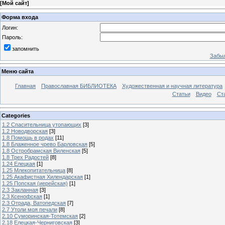
[
Мой сайт
]
Форма входа
Логин:
Пароль:
запомнить
Забыл
Меню сайта
Главная
Православная БИБЛИОТЕКА
Художественная и научная литература
Статьи
Видео
Ст
Categories
1.2 Спасительница утопающих
[3]
1.2 Новодворская
[3]
1.8 Помощь в родах
[11]
1.8 Блаженное чрево Барловская
[5]
1.8 Остробрамская Виленская
[5]
1.8 Трех Радостей
[8]
1.24 Елецкая
[1]
1.25 Млекопитательница
[8]
1.25 Акафистная Хилендарская
[1]
1.25 Попская (иерейская)
[1]
2.3 Закланная
[3]
2.3 Ксенофская
[1]
2.3 Отрада, Ватопедская
[7]
2.7 Утоли моя печали
[8]
2.10 Суморинская-Тотемская
[2]
2.18 Елецкая-Черниговская
[3]