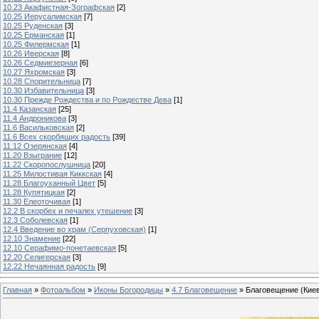
10.23 Акафистная-Зографская
[2]
10.25 Иерусалимская
[7]
10.25 Руденская
[3]
10.25 Ерманская
[1]
10.25 Филермская
[1]
10.26 Иверская
[8]
10.26 Седмиезерная
[6]
10.27 Яхромская
[3]
10.28 Спорительница
[7]
10.30 Избавительница
[3]
10.30 Прежде Рождества и по Рождестве Дева
[1]
11.4 Казанская
[25]
11.4 Андроникова
[3]
11.6 Васильковская
[2]
11.6 Всех скорбящих радость
[39]
11.12 Озерянская
[4]
11.20 Взыграние
[12]
11.22 Скоропослушница
[20]
11.25 Милостивая Киккская
[4]
11.28 Благоуханный Цвет
[5]
11.28 Купятицкая
[2]
11.30 Елеоточивая
[1]
12.2 В скорбех и печалех утешение
[3]
12.3 Соболевская
[1]
12.4 Введение во храм (Серпуховская)
[1]
12.10 Знамение
[22]
12.10 Серафимо-понетаевская
[5]
12.20 Селигерская
[3]
12.22 Нечаянная радость
[9]
Главная
»
Фотоальбом
»
Иконы Богородицы
»
4.7 Благовещение
» Благовещение (Кие