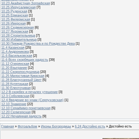
10.23 Акафистная-Зографская
[2]
10.25 Иерусалимская
[7]
10.25 Руденская
[3]
10.25 Ерманская
[1]
10.25 Филермская
[1]
10.26 Иверская
[8]
10.26 Седмиезерная
[6]
10.27 Яхромская
[3]
10.28 Спорительница
[7]
10.30 Избавительница
[3]
10.30 Прежде Рождества и по Рождестве Дева
[1]
11.4 Казанская
[25]
11.4 Андроникова
[3]
11.6 Васильковская
[2]
11.6 Всех скорбящих радость
[39]
11.12 Озерянская
[4]
11.20 Взыграние
[12]
11.22 Скоропослушница
[20]
11.25 Милостивая Киккская
[4]
11.28 Благоуханный Цвет
[5]
11.28 Купятицкая
[2]
11.30 Елеоточивая
[1]
12.2 В скорбех и печалех утешение
[3]
12.3 Соболевская
[1]
12.4 Введение во храм (Серпуховская)
[1]
12.10 Знамение
[22]
12.10 Серафимо-понетаевская
[5]
12.20 Селигерская
[3]
12.22 Нечаянная радость
[9]
Главная
»
Фотоальбом
»
Иконы Богородицы
»
6.24 Достойно есть
» Достойно есть