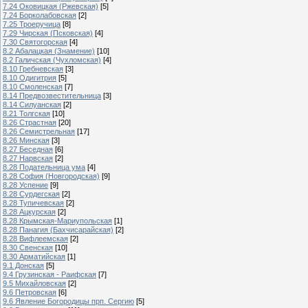
7.24 Оковицкая (Ржевская)
[5]
7.24 Борколабовская
[2]
7.25 Троеручица
[8]
7.29 Чирская (Псковская)
[4]
7.30 Святогорская
[4]
8.2 Абалацкая (Знамение)
[10]
8.2 Галичская (Чухломская)
[4]
8.10 Гребневская
[3]
8.10 Одигитрия
[5]
8.10 Смоленская
[7]
8.14 Предвозвестительница
[3]
8.14 Силуанская
[2]
8.21 Толгская
[10]
8.26 Страстная
[20]
8.26 Семистрельная
[17]
8.26 Минская
[3]
8.27 Беседная
[6]
8.27 Нарвская
[2]
8.28 Подательница ума
[4]
8.28 София (Новгородская)
[9]
8.28 Успение
[9]
8.28 Сурдегская
[2]
8.28 Тупичевская
[2]
8.28 Ацкурская
[2]
8.28 Крымская-Мариупольская
[1]
8.28 Панагия (Бахчисарайская)
[2]
8.28 Вифлеемская
[2]
8.30 Свенская
[10]
8.30 Арматийская
[1]
9.1 Донская
[5]
9.4 Грузинская - Раифская
[7]
9.5 Михайловская
[2]
9.6 Петровская
[6]
9.6 Явление Богородицы прп. Сергию
[5]