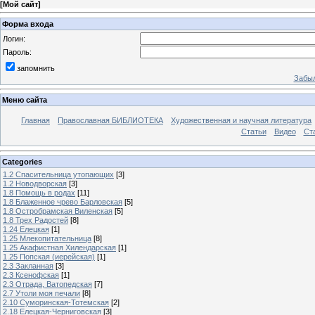
[
Мой сайт
]
Форма входа
Логин:
Пароль:
запомнить
Забыл
Меню сайта
Главная
Православная БИБЛИОТЕКА
Художественная и научная литература
Статьи
Видео
Ст
Categories
1.2 Спасительница утопающих
[3]
1.2 Новодворская
[3]
1.8 Помощь в родах
[11]
1.8 Блаженное чрево Барловская
[5]
1.8 Остробрамская Виленская
[5]
1.8 Трех Радостей
[8]
1.24 Елецкая
[1]
1.25 Млекопитательница
[8]
1.25 Акафистная Хилендарская
[1]
1.25 Попская (иерейская)
[1]
2.3 Закланная
[3]
2.3 Ксенофская
[1]
2.3 Отрада, Ватопедская
[7]
2.7 Утоли моя печали
[8]
2.10 Суморинская-Тотемская
[2]
2.18 Елецкая-Черниговская
[3]