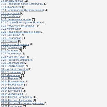
9.8 Владимирская
[11]
9.13 Положение пояса Богородицы
[2]
9.14 Миасинская
[1]
9.14 Черниговская (Гефсиманская)
[4]
9.15 Калужская
[4]
9.16 Писийская
[1]
9.17 Неопалимая Купина
[8]
9.21 София-Премудрость Божия
[4]
9.21 Рождество Богородицы
[14]
9.21 Холмская
[4]
9.21 Исааковская-пошехонская
[1]
9.21 Домницкая
[2]
9.21 Почаевская
[9]
9.21 Сямская
[1]
9.21 Курская-Коренная
[8]
9.26 Дубовичская
[2]
9.27 Лорецкая
[7]
9.27 Леснинская
[2]
9.28 Новоникитская
[4]
9.29 Призри на смирение
[7]
9.30 Цареградская
[2]
10.1 Целительница
[7]
10.5 Услышательница
[2]
10.6 Словенская
[3]
10.7 Мирожская
[3]
10.14 Барская
[2]
10.14 Браиловская
[3]
10.14 Гербовецкая
[4]
10.14 Крупецкая
[1]
10.14 Кукузелиса
[2]
10.14 Люблинская
[1]
10.14 Покров Богородицы
[14]
10.14 Псково-Покровская
[4]
10.20 Псково-Печерская умиление
[1]
10.22 Корсунская
[3]