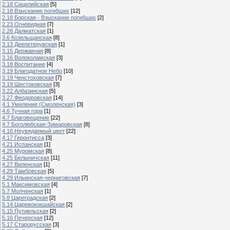
2.18 Сицилийская
[5]
2.18 Взыскание погибших
[12]
2.18 Борская - Взыскание погибших
[2]
2.23 Огневидная
[7]
2.28 Далматская
[1]
3.6 Козельщанская
[8]
3.13 Девпетерувская
[1]
3.15 Державная
[8]
3.16 Волоколамская
[3]
3.18 Воспитание
[4]
3.19 Благодатное Небо
[10]
3.19 Ченстоховская
[7]
3.19 Шестоковская
[3]
3.22 Албазинская
[5]
3.27 Феодоровская
[14]
4.1 Умиление (Смоленская)
[3]
4.6 Тучная гора
[1]
4.7 Благовещение
[22]
4.7 Боголюбская-Зимаровская
[8]
4.16 Неувядаемый цвет
[22]
4.17 Геронтисса
[3]
4.21 Испанская
[1]
4.25 Муромская
[8]
4.25 Белыничская
[11]
4.27 Виленская
[1]
4.29 Тамбовская
[5]
4.29 Ильинская-черниговская
[7]
5.1 Максимовская
[4]
5.7 Молченская
[1]
5.8 Цареградская
[2]
5.14 Царевококшайская
[2]
5.15 Путивльская
[2]
5.16 Печерская
[12]
5.17 Старорусская
[3]