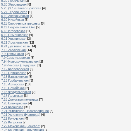
5.20 Любечская
[2]
5.20 Жировицкая
[8]
5.23 (9.19) Киево-Братская
[4]
5.27 Теребинская
[1]
6.10 Антиохийская
[1]
6.10 Никейская
[5]
6.11 Споручница грешных
[8]
6.11 Недреманное Око
[5]
6.18 Игоревская
[11]
6.19 Пименовская
[4]
6.21 Урюпинская
[3]
6.21 Ярославская
[12]
6.24 Достойно есть
[14]
7.1 Боголюбская
[14]
7.9 Тихвинская
[28]
7.9 Седмиезерская
[5]
7.9 Нямецко-молдавская
[2]
7.9 Римская (Лиддская)
[1]
7.12 Касперовская
[8]
7.12 Пряжевская
[2]
7.13 Балыкинская
[5]
7.13 Горбаневская
[3]
7.15 Ахтырская
[18]
7.15 Пожайская
[2]
7.15 Феодотьевская
[2]
7.17 Галатская
[3]
7.18 Домостроительница
[7]
7.20 Влахернская
[4]
7.21 Казанская
[31]
7.21 Устюжская - Благовещение
[5]
7.21 Умиление (Новгород)
[4]
7.22 Колочская
[4]
7.22 Кипрская
[7]
7.22 Махерская (ножевая)
[2]
7.23 Коневская (Голубицкая)
[7]