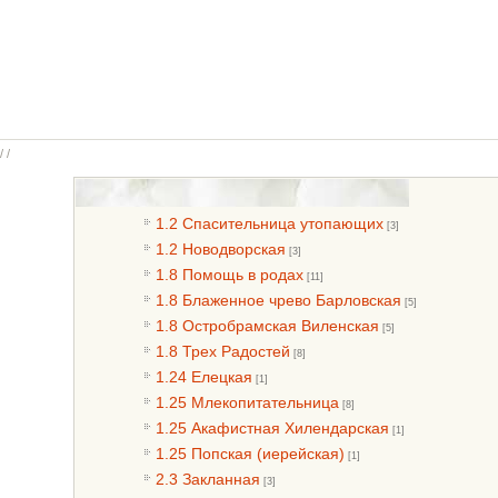
/ /
1.2 Спасительница утопающих
[3]
1.2 Новодворская
[3]
1.8 Помощь в родах
[11]
1.8 Блаженное чрево Барловская
[5]
1.8 Остробрамская Виленская
[5]
1.8 Трех Радостей
[8]
1.24 Елецкая
[1]
1.25 Млекопитательница
[8]
1.25 Акафистная Хилендарская
[1]
1.25 Попская (иерейская)
[1]
2.3 Закланная
[3]