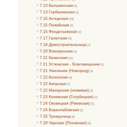
7.13 Балыкинская
[5]
7.13 Горбаневская
[3]
7.15 Ахтырская
[18]
7.15 Пожайская
[2]
7.15 Феодотьевская
[2]
7.17 Галатская
[3]
7.18 Домостроительница
[7]
7.20 Влахернская
[4]
7.21 Казанская
[31]
7.21 Устюжская - Благовещение
[5]
7.21 Умиление (Новгород)
[4]
7.22 Колочская
[4]
7.22 Кипрская
[7]
7.22 Махерская (ножевая)
[2]
7.23 Коневская (Голубицкая)
[7]
7.24 Оковицкая (Ржевская)
[5]
7.24 Борколабовская
[2]
7.25 Троеручица
[8]
7.29 Чирская (Псковская)
[4]