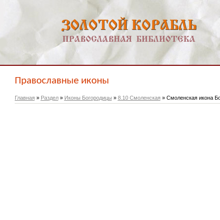
Православные иконы
Главная
»
Раздел
»
Иконы Богородицы
»
8.10 Смоленская
» Смоленская икона Б