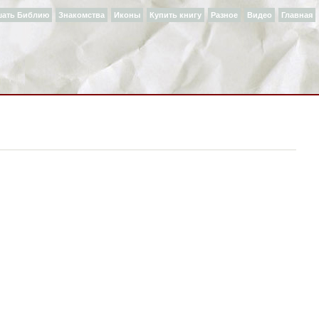
шать Библию
Знакомства
Иконы
Купить книгу
Разное
Видео
Главная