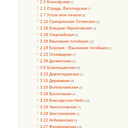
2.3 Ксенофская
[1]
2.3 Отрада, Ватопедская
[7]
2.7 Утоли моя печали
[8]
2.10 Суморинская-Тотемская
[2]
2.18 Елецкая-Черниговская
[3]
2.18 Сицилийская
[5]
2.18 Взыскание погибших
[12]
2.18 Борская - Взыскание погибших
[2]
2.23 Огневидная
[7]
2.28 Далматская
[1]
3.6 Козельщанская
[8]
3.13 Девпетерувская
[1]
3.15 Державная
[8]
3.16 Волоколамская
[3]
3.18 Воспитание
[4]
3.19 Благодатное Небо
[10]
3.19 Ченстоховская
[7]
3.19 Шестоковская
[3]
3.22 Албазинская
[5]
3.27 Феодоровская
[14]