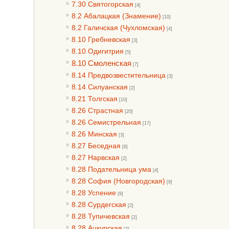
7.30 Святогорская
[4]
8.2 Абалацкая (Знамение)
[10]
8.2 Галичская (Чухломская)
[4]
8.10 Гребневская
[3]
8.10 Одигитрия
[5]
8.10 Смоленская
[7]
8.14 Предвозвестительница
[3]
8.14 Силуанская
[2]
8.21 Толгская
[10]
8.26 Страстная
[20]
8.26 Семистрельная
[17]
8.26 Минская
[3]
8.27 Беседная
[6]
8.27 Нарвская
[2]
8.28 Подательница ума
[4]
8.28 София (Новгородская)
[9]
8.28 Успение
[9]
8.28 Сурдегская
[2]
8.28 Тупичевская
[2]
8.28 Ацкурская
[2]