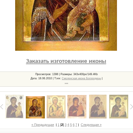
Заказать изготовление иконы
Просмотров
: 1398 |
Размеры
: 343x400px/149.4Kb
Дата
: 18.06.2010 |
Тэги
:
Смоленская икона Богородицы
|
***
« Предыдущая
|
1
[
2
]
3
4
5
6
7
|
Следующая »