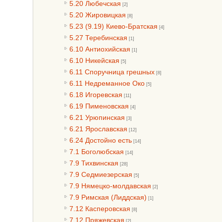
5.20 Любечская
[2]
5.20 Жировицкая
[8]
5.23 (9.19) Киево-Братская
[4]
5.27 Теребинская
[1]
6.10 Антиохийская
[1]
6.10 Никейская
[5]
6.11 Споручница грешных
[8]
6.11 Недреманное Око
[5]
6.18 Игоревская
[11]
6.19 Пименовская
[4]
6.21 Урюпинская
[3]
6.21 Ярославская
[12]
6.24 Достойно есть
[14]
7.1 Боголюбская
[14]
7.9 Тихвинская
[28]
7.9 Седмиезерская
[5]
7.9 Нямецко-молдавская
[2]
7.9 Римская (Лиддская)
[1]
7.12 Касперовская
[8]
7.12 Пряжевская
[2]