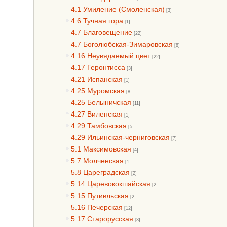
4.1 Умиление (Смоленская)
[3]
4.6 Тучная гора
[1]
4.7 Благовещение
[22]
4.7 Боголюбская-Зимаровская
[8]
4.16 Неувядаемый цвет
[22]
4.17 Геронтисса
[3]
4.21 Испанская
[1]
4.25 Муромская
[8]
4.25 Белыничская
[11]
4.27 Виленская
[1]
4.29 Тамбовская
[5]
4.29 Ильинская-черниговская
[7]
5.1 Максимовская
[4]
5.7 Молченская
[1]
5.8 Цареградская
[2]
5.14 Царевококшайская
[2]
5.15 Путивльская
[2]
5.16 Печерская
[12]
5.17 Старорусская
[3]