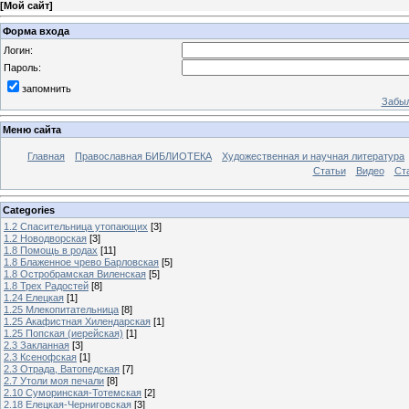
[
Мой сайт
]
Форма входа
Логин:
Пароль:
запомнить
Забыл
Меню сайта
Главная
Православная БИБЛИОТЕКА
Художественная и научная литература
Статьи
Видео
Ст
Categories
1.2 Спасительница утопающих
[3]
1.2 Новодворская
[3]
1.8 Помощь в родах
[11]
1.8 Блаженное чрево Барловская
[5]
1.8 Остробрамская Виленская
[5]
1.8 Трех Радостей
[8]
1.24 Елецкая
[1]
1.25 Млекопитательница
[8]
1.25 Акафистная Хилендарская
[1]
1.25 Попская (иерейская)
[1]
2.3 Закланная
[3]
2.3 Ксенофская
[1]
2.3 Отрада, Ватопедская
[7]
2.7 Утоли моя печали
[8]
2.10 Суморинская-Тотемская
[2]
2.18 Елецкая-Черниговская
[3]