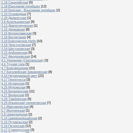
2.18 Сицилийская
[5]
2.18 Взыскание погибших
[12]
2.18 Борская - Взыскание погибших
[2]
2.23 Огневидная
[7]
2.28 Далматская
[1]
3.6 Козельщанская
[8]
3.13 Девпетерувская
[1]
3.15 Державная
[8]
3.16 Волоколамская
[3]
3.18 Воспитание
[4]
3.19 Благодатное Небо
[10]
3.19 Ченстоховская
[7]
3.19 Шестоковская
[3]
3.22 Албазинская
[5]
3.27 Феодоровская
[14]
4.1 Умиление (Смоленская)
[3]
4.6 Тучная гора
[1]
4.7 Благовещение
[22]
4.7 Боголюбская-Зимаровская
[8]
4.16 Неувядаемый цвет
[22]
4.17 Геронтисса
[3]
4.21 Испанская
[1]
4.25 Муромская
[8]
4.25 Белыничская
[11]
4.27 Виленская
[1]
4.29 Тамбовская
[5]
4.29 Ильинская-черниговская
[7]
5.1 Максимовская
[4]
5.7 Молченская
[1]
5.8 Цареградская
[2]
5.14 Царевококшайская
[2]
5.15 Путивльская
[2]
5.16 Печерская
[12]
5.17 Старорусская
[3]