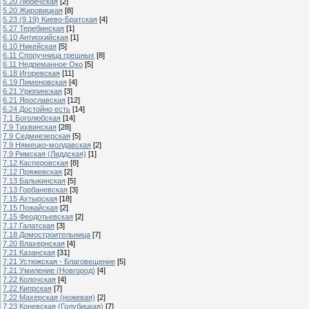
5.20 Любечская
[2]
5.20 Жировицкая
[8]
5.23 (9.19) Киево-Братская
[4]
5.27 Теребинская
[1]
6.10 Антиохийская
[1]
6.10 Никейская
[5]
6.11 Споручница грешных
[8]
6.11 Недреманное Око
[5]
6.18 Игоревская
[11]
6.19 Пименовская
[4]
6.21 Урюпинская
[3]
6.21 Ярославская
[12]
6.24 Достойно есть
[14]
7.1 Боголюбская
[14]
7.9 Тихвинская
[28]
7.9 Седмиезерская
[5]
7.9 Нямецко-молдавская
[2]
7.9 Римская (Лиддская)
[1]
7.12 Касперовская
[8]
7.12 Пряжевская
[2]
7.13 Балыкинская
[5]
7.13 Горбаневская
[3]
7.15 Ахтырская
[18]
7.15 Пожайская
[2]
7.15 Феодотьевская
[2]
7.17 Галатская
[3]
7.18 Домостроительница
[7]
7.20 Влахернская
[4]
7.21 Казанская
[31]
7.21 Устюжская - Благовещение
[5]
7.21 Умиление (Новгород)
[4]
7.22 Колочская
[4]
7.22 Кипрская
[7]
7.22 Махерская (ножевая)
[2]
7.23 Коневская (Голубицкая)
[7]