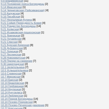
9.8 Владимирская
[11]
9.13 Положение пояса Богородицы
[2]
9.14 Миасинская
[1]
9.14 Черниговская (Гефсиманская)
[4]
9.15 Калужская
[4]
9.16 Писийская
[1]
9.17 Неопалимая Купина
[8]
9.21 София-Премудрость Божия
[4]
9.21 Рождество Богородицы
[14]
9.21 Холмская
[4]
9.21 Исааковская-пошехонская
[1]
9.21 Домницкая
[2]
9.21 Почаевская
[9]
9.21 Сямская
[1]
9.21 Курская-Коренная
[8]
9.26 Дубовичская
[2]
9.27 Лорецкая
[7]
9.27 Леснинская
[2]
9.28 Новоникитская
[4]
9.29 Призри на смирение
[7]
9.30 Цареградская
[2]
10.1 Целительница
[7]
10.5 Услышательница
[2]
10.6 Словенская
[3]
10.7 Мирожская
[3]
10.14 Барская
[2]
10.14 Браиловская
[3]
10.14 Гербовецкая
[4]
10.14 Крупецкая
[1]
10.14 Кукузелиса
[2]
10.14 Люблинская
[1]
10.14 Покров Богородицы
[14]
10.14 Псково-Покровская
[4]
10.20 Псково-Печерская умиление
[1]
10.22 Корсунская
[3]