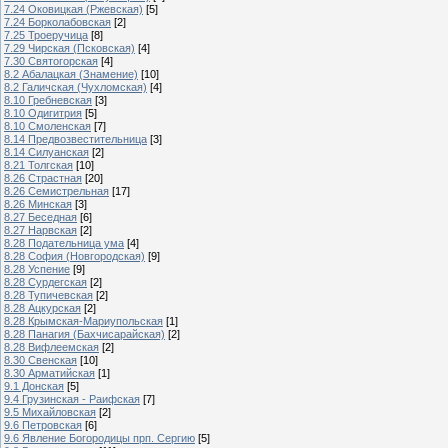
7.24 Оковицкая (Ржевская)
[5]
7.24 Борколабовская
[2]
7.25 Троеручица
[8]
7.29 Чирская (Псковская)
[4]
7.30 Святогорская
[4]
8.2 Абалацкая (Знамение)
[10]
8.2 Галичская (Чухломская)
[4]
8.10 Гребневская
[3]
8.10 Одигитрия
[5]
8.10 Смоленская
[7]
8.14 Предвозвестительница
[3]
8.14 Силуанская
[2]
8.21 Толгская
[10]
8.26 Страстная
[20]
8.26 Семистрельная
[17]
8.26 Минская
[3]
8.27 Беседная
[6]
8.27 Нарвская
[2]
8.28 Подательница ума
[4]
8.28 София (Новгородская)
[9]
8.28 Успение
[9]
8.28 Сурдегская
[2]
8.28 Тупичевская
[2]
8.28 Ацкурская
[2]
8.28 Крымская-Мариупольская
[1]
8.28 Панагия (Бахчисарайская)
[2]
8.28 Вифлеемская
[2]
8.30 Свенская
[10]
8.30 Арматийская
[1]
9.1 Донская
[5]
9.4 Грузинская - Раифская
[7]
9.5 Михайловская
[2]
9.6 Петровская
[6]
9.6 Явление Богородицы прп. Сергию
[5]