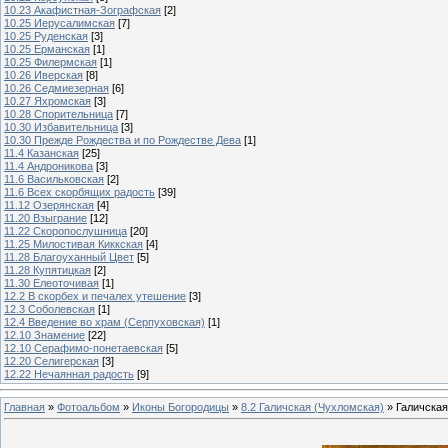
10.23 Акафистная-Зографская
[2]
10.25 Иерусалимская
[7]
10.25 Руденская
[3]
10.25 Ерманская
[1]
10.25 Филермская
[1]
10.26 Иверская
[8]
10.26 Седмиезерная
[6]
10.27 Яхромская
[3]
10.28 Спорительница
[7]
10.30 Избавительница
[3]
10.30 Прежде Рождества и по Рождестве Дева
[1]
11.4 Казанская
[25]
11.4 Андроникова
[3]
11.6 Васильковская
[2]
11.6 Всех скорбящих радость
[39]
11.12 Озерянская
[4]
11.20 Взыграние
[12]
11.22 Скоропослушница
[20]
11.25 Милостивая Киккская
[4]
11.28 Благоуханный Цвет
[5]
11.28 Купятицкая
[2]
11.30 Елеоточивая
[1]
12.2 В скорбех и печалех утешение
[3]
12.3 Соболевская
[1]
12.4 Введение во храм (Серпуховская)
[1]
12.10 Знамение
[22]
12.10 Серафимо-понетаевская
[5]
12.20 Селигерская
[3]
12.22 Нечаянная радость
[9]
Главная
»
Фотоальбом
»
Иконы Богородицы
»
8.2 Галичская (Чухломская)
» Галичская