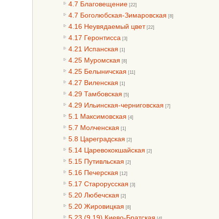
4.7 Благовещение
[22]
4.7 Боголюбская-Зимаровская
[8]
4.16 Неувядаемый цвет
[22]
4.17 Геронтисса
[3]
4.21 Испанская
[1]
4.25 Муромская
[8]
4.25 Белыничская
[11]
4.27 Виленская
[1]
4.29 Тамбовская
[5]
4.29 Ильинская-черниговская
[7]
5.1 Максимовская
[4]
5.7 Молченская
[1]
5.8 Цареградская
[2]
5.14 Царевококшайская
[2]
5.15 Путивльская
[2]
5.16 Печерская
[12]
5.17 Старорусская
[3]
5.20 Любечская
[2]
5.20 Жировицкая
[8]
5.23 (9.19) Киево-Братская
[4]