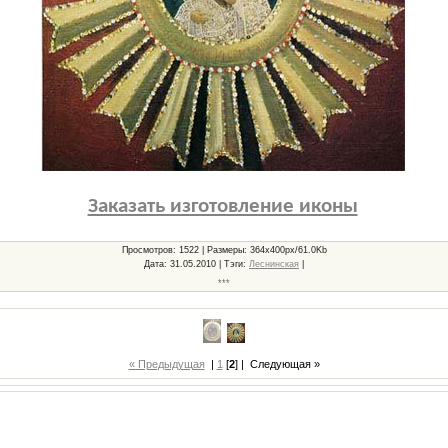
Заказать изготовление иконы
Просмотров
: 1522 |
Размеры
: 364x400px/61.0Kb
Дата
: 31.05.2010 |
Тэги
:
Леснинская
|
***
« Предыдущая
|
1
[
2
] |
Следующая »