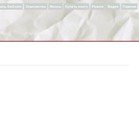
шать Библию
Знакомства
Иконы
Купить книгу
Разное
Видео
Главная