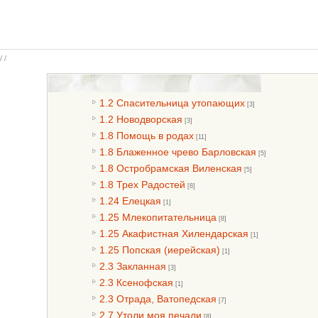
/ /
1.2 Спасительница утопающих
[3]
1.2 Новодворская
[3]
1.8 Помощь в родах
[11]
1.8 Блаженное чрево Барловская
[5]
1.8 Остробрамская Виленская
[5]
1.8 Трех Радостей
[8]
1.24 Елецкая
[1]
1.25 Млекопитательница
[8]
1.25 Акафистная Хилендарская
[1]
1.25 Попская (иерейская)
[1]
2.3 Закланная
[3]
2.3 Ксенофская
[1]
2.3 Отрада, Ватопедская
[7]
2.7 Утоли моя печали
[8]