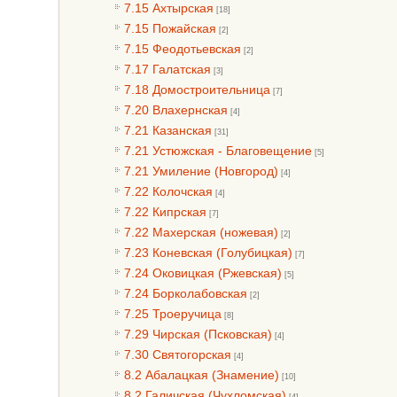
7.15 Ахтырская
[18]
7.15 Пожайская
[2]
7.15 Феодотьевская
[2]
7.17 Галатская
[3]
7.18 Домостроительница
[7]
7.20 Влахернская
[4]
7.21 Казанская
[31]
7.21 Устюжская - Благовещение
[5]
7.21 Умиление (Новгород)
[4]
7.22 Колочская
[4]
7.22 Кипрская
[7]
7.22 Махерская (ножевая)
[2]
7.23 Коневская (Голубицкая)
[7]
7.24 Оковицкая (Ржевская)
[5]
7.24 Борколабовская
[2]
7.25 Троеручица
[8]
7.29 Чирская (Псковская)
[4]
7.30 Святогорская
[4]
8.2 Абалацкая (Знамение)
[10]
8.2 Галичская (Чухломская)
[4]