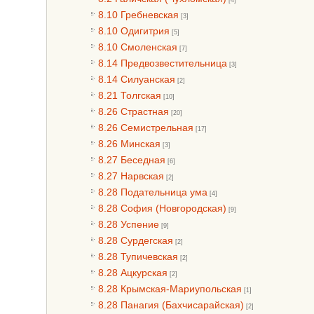
8.10 Гребневская
[3]
8.10 Одигитрия
[5]
8.10 Смоленская
[7]
8.14 Предвозвестительница
[3]
8.14 Силуанская
[2]
8.21 Толгская
[10]
8.26 Страстная
[20]
8.26 Семистрельная
[17]
8.26 Минская
[3]
8.27 Беседная
[6]
8.27 Нарвская
[2]
8.28 Подательница ума
[4]
8.28 София (Новгородская)
[9]
8.28 Успение
[9]
8.28 Сурдегская
[2]
8.28 Тупичевская
[2]
8.28 Ацкурская
[2]
8.28 Крымская-Мариупольская
[1]
8.28 Панагия (Бахчисарайская)
[2]