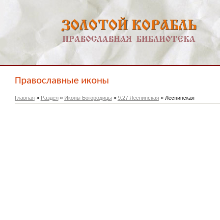
Православные иконы
Главная
»
Раздел
»
Иконы Богородицы
»
9.27 Леснинская
» Леснинская