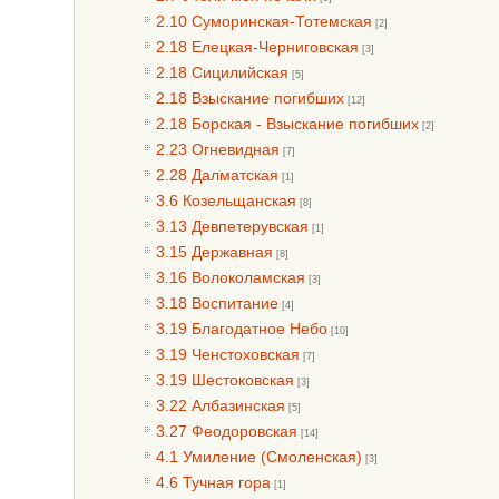
2.10 Суморинская-Тотемская
[2]
2.18 Елецкая-Черниговская
[3]
2.18 Сицилийская
[5]
2.18 Взыскание погибших
[12]
2.18 Борская - Взыскание погибших
[2]
2.23 Огневидная
[7]
2.28 Далматская
[1]
3.6 Козельщанская
[8]
3.13 Девпетерувская
[1]
3.15 Державная
[8]
3.16 Волоколамская
[3]
3.18 Воспитание
[4]
3.19 Благодатное Небо
[10]
3.19 Ченстоховская
[7]
3.19 Шестоковская
[3]
3.22 Албазинская
[5]
3.27 Феодоровская
[14]
4.1 Умиление (Смоленская)
[3]
4.6 Тучная гора
[1]