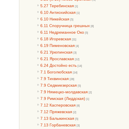
5.27 Теребинская
[1]
6.10 Антиохийская
[1]
6.10 Никейская
[5]
6.11 Споручница грешных
[8]
6.11 Недреманное Око
[5]
6.18 Игоревская
[11]
6.19 Пименовская
[4]
6.21 Урюпинская
[3]
6.21 Ярославская
[12]
6.24 Достойно есть
[14]
7.1 Боголюбская
[14]
7.9 Тихвинская
[28]
7.9 Седмиезерская
[5]
7.9 Нямецко-молдавская
[2]
7.9 Римская (Лиддская)
[1]
7.12 Касперовская
[8]
7.12 Пряжевская
[2]
7.13 Балыкинская
[5]
7.13 Горбаневская
[3]