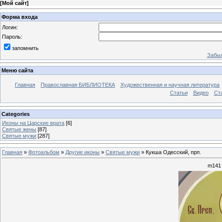
[
Мой сайт
]
Форма входа
Логин:
Пароль:
запомнить
Забыл
Меню сайта
Главная
Православная БИБЛИОТЕКА
Художественная и научная литература
Статьи
Видео
Ст
Categories
Иконы на Царские врата
[6]
Святые жены
[87]
Святые мужи
[287]
Главная
»
Фотоальбом
»
Другие иконы
»
Святые мужи
» Кукша Одесский, прп.
m141 