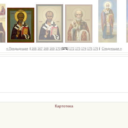
« Предыдущая
|
166
167
168
169
170
[
171
]
172
173
174
175
176
|
Следующая »
Картотека