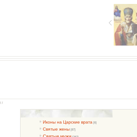
/ /
Иконы на Царские врата
[6]
Святые жены
[87]
Святые мужи
[287]