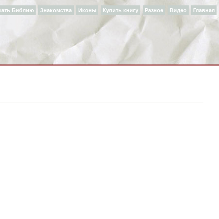
шать Библию
Знакомства
Иконы
Купить книгу
Разное
Видео
Главная