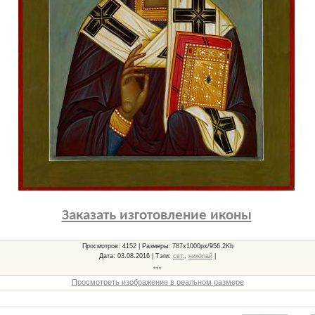
Заказать изготовление иконы
Просмотров
: 4152 |
Размеры
: 787x1000px/956.2Kb
Дата
: 03.08.2016 |
Тэги
:
свт.
,
николай
|
***
Просмотреть изображение в реальном размере