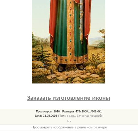
Заказать изготовление иконы
Просмотров
: 3616 |
Размеры
: 479x1000px/309.6Kb
Дата
: 04.05.2016 |
Тэги
:
св.кн.
,
Вячеслав Чешский
|
***
Просмотреть изображение в реальном размере