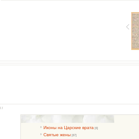
/ /
Иконы на Царские врата
[6]
Святые жены
[87]