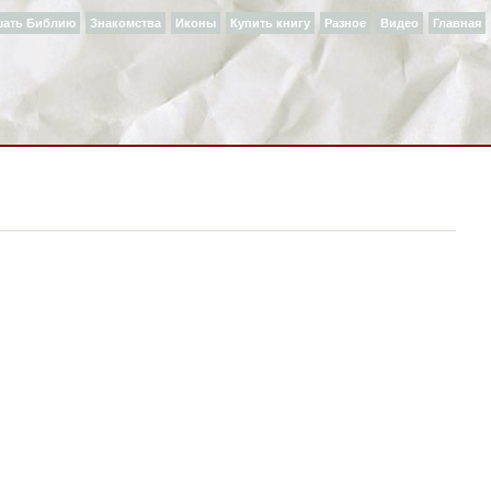
шать Библию
Знакомства
Иконы
Купить книгу
Разное
Видео
Главная