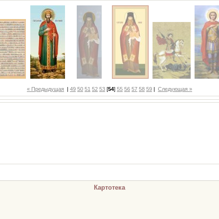
« Предыдущая
|
49
50
51
52
53
[
54
]
55
56
57
58
59
|
Следующая »
Картотека