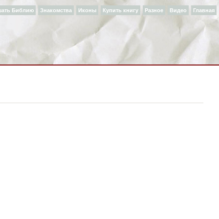
шать Библию
Знакомства
Иконы
Купить книгу
Разное
Видео
Главная