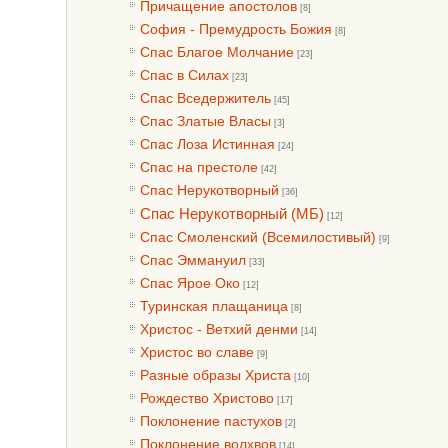
Причащение апостолов
[8]
София - Премудрость Божия
[8]
Спас Благое Молчание
[23]
Спас в Силах
[23]
Спас Вседержитель
[45]
Спас Златые Власы
[3]
Спас Лоза Истинная
[24]
Спас на престоле
[42]
Спас Нерукотворный
[36]
Спас Нерукотворный (МБ)
[12]
Спас Смоленский (Всемилостивый)
[9]
Спас Эммануил
[33]
Спас Ярое Око
[12]
Туринская плащаница
[8]
Христос - Ветхий денми
[14]
Христос во славе
[9]
Разные образы Христа
[10]
Рождество Христово
[17]
Поклонение пастухов
[2]
Поклонение волхвов
[14]