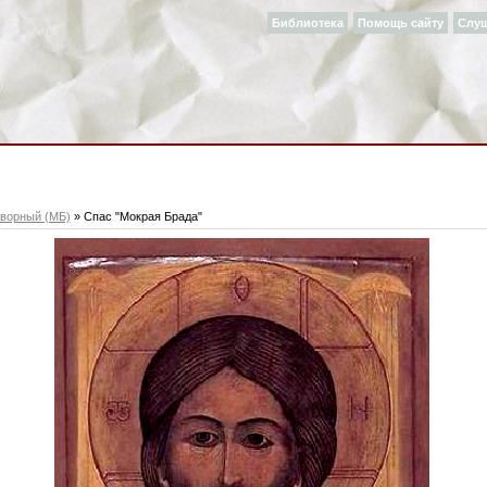
Библиотека
Помощь сайту
Слу
ворный (МБ)
» Спас "Мокрая Брада"