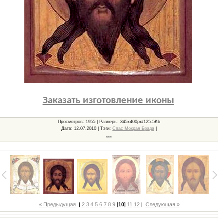
Заказать изготовление иконы
Просмотров
: 1955 |
Размеры
: 345x400px/125.5Kb
Дата
: 12.07.2010 |
Тэги
:
Спас Мокрая Брада
|
***
« Предыдущая
|
2
3
4
5
6
7
8
9
[
10
]
11
12
|
Следующая »