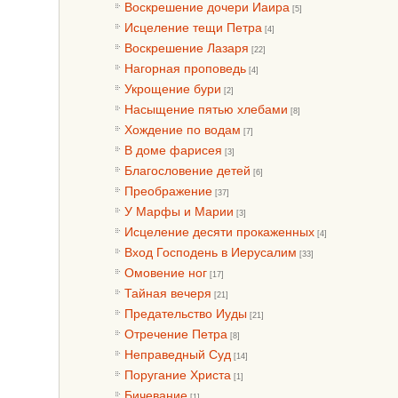
Воскрешение дочери Иаира
[5]
Исцеление тещи Петра
[4]
Воскрешение Лазаря
[22]
Нагорная проповедь
[4]
Укрощение бури
[2]
Насыщение пятью хлебами
[8]
Хождение по водам
[7]
В доме фарисея
[3]
Благословение детей
[6]
Преображение
[37]
У Марфы и Марии
[3]
Исцеление десяти прокаженных
[4]
Вход Господень в Иерусалим
[33]
Омовение ног
[17]
Тайная вечеря
[21]
Предательство Иуды
[21]
Отречение Петра
[8]
Неправедный Суд
[14]
Поругание Христа
[1]
Бичевание
[1]