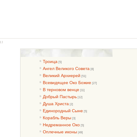
/ /
Троица
[5]
Ангел Великого Совета
[8]
Великий Архиерей
[51]
Всевидящее Око Божие
[27]
В терновом венце
[11]
Добрый Пастырь
[12]
Душа Христа
[2]
Единородный Сыне
[5]
Корабль Веры
[3]
Недреманное Око
[5]
Оплечные иконы
[49]