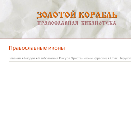
Православные иконы
Главная
»
Раздел
»
Изображения Иисуса Христа (иконы, фрески)
»
Спас Нерукот