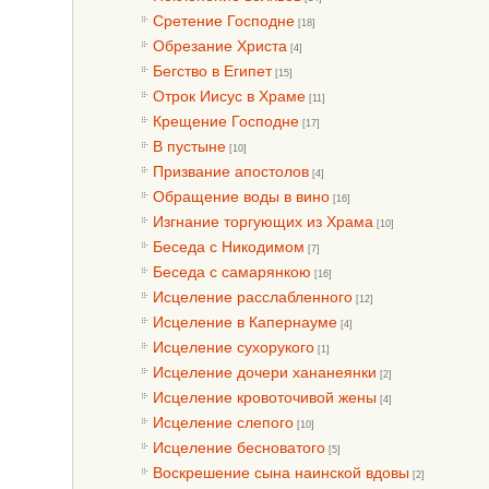
Сретение Господне
[18]
Обрезание Христа
[4]
Бегство в Египет
[15]
Отрок Иисус в Храме
[11]
Крещение Господне
[17]
В пустыне
[10]
Призвание апостолов
[4]
Обращение воды в вино
[16]
Изгнание торгующих из Храма
[10]
Беседа с Никодимом
[7]
Беседа с самарянкою
[16]
Исцеление расслабленного
[12]
Исцеление в Капернауме
[4]
Исцеление сухорукого
[1]
Исцеление дочери хананеянки
[2]
Исцеление кровоточивой жены
[4]
Исцеление слепого
[10]
Исцеление бесноватого
[5]
Воскрешение сына наинской вдовы
[2]