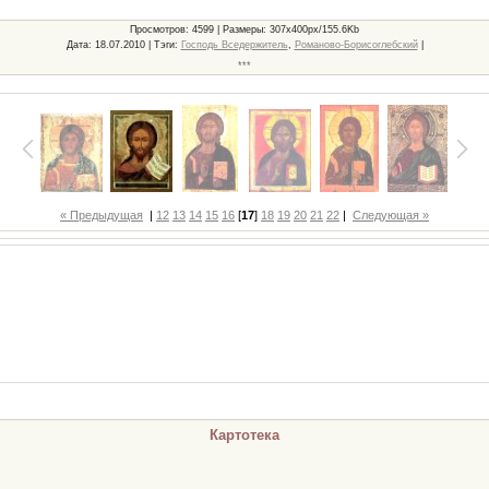
Просмотров
: 4599 |
Размеры
: 307x400px/155.6Kb
Дата
: 18.07.2010 |
Тэги
:
Господь Вседержитель
,
Романово-Борисоглебский
|
***
« Предыдущая
|
12
13
14
15
16
[
17
]
18
19
20
21
22
|
Следующая »
Картотека