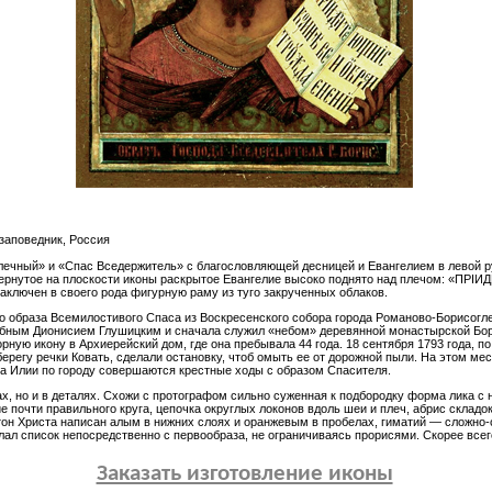
заповедник, Россия
лечный» и «Спас Вседержитель» с благословляющей десницей и Евангелием в левой р
звернутое на плоскости иконы раскрытое Евангелие высоко поднято над плечом: «ПРI
аключен в своего рода фигурную раму из туго закрученных облаков.
о образа Всемилостивого Спаса из Воскресенского собора города Романово-Борисогле
бным Дионисием Глушицким и сначала служил «небом» деревянной монастырской Борис
ную икону в Архиерейский дом, где она пребывала 44 года. 18 сентября 1793 года, п
а берегу речки Ковать, сделали остановку, чтоб омыть ее от дорожной пыли. На этом м
ка Илии по городу совершаются крестные ходы с образом Спасителя.
х, но и в деталях. Схожи с протографом сильно суженная к подбородку форма лика с
очти правильного круга, цепочка округлых локонов вдоль шеи и плеч, абрис складок 
тон Христа написан алым в нижних слоях и оранжевым в пробелах, гиматий — сложно-
ал список непосредственно с первообраза, не ограничиваясь прорисями. Скорее всего
Заказать изготовление иконы