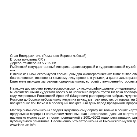
Спас Вседержитель (Романово-Борисоглебский)
Вторая половина XIX в.
Дерево, темпера 33.5 x 25 см .
Рыбинский государственный историко-архитектурный и художественный музей-
----
В иконе из Рыбинского музея совмещены два иконографических типа: «Спас оп
благословении, вознесены к самому лику вровень с устами, а диагонально ра
Евангелие выходят за границы средника иконы, который с внутренней стороны з
На иконе достаточно точно воспроизводится иконография древнего чудотворног
многочисленными чудесами образ был написан в первой трети XV века преподо
году митрополит Ростовский Арсений (Мацеевич) распорядился забрать чудотвор
Ростова до Борисоглебска икону несли на руках, а в трех верстах от города, н
воскресение по Пасхе и в последний воскресный день перед праздником проро
Мастер рыбинской иконы следует чудотворному образу не только в общих черта
продольные морщины на высоком челе, пышная шапка волос, дающая очертание п
насколько можно судить после проведенной в 2001–2002 годах реставрации, хи
публикуемого памятника. Несомненно, что автор иконы из Рыбинского музея дел
www.icon-art.info