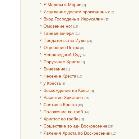
У Марфы и Марии
[3]
Исцеление десяти прокаженных
[4]
Вход Господень в Иерусалим
[33]
Омовение ног
[17]
Тайная вечеря
[21]
Предательство Иуды
[21]
Отречение Петра
[8]
Неправедный Суд
[14]
Поругание Христа
[1]
Бичевание
[1]
Несение Креста
[16]
у Креста
[3]
Восхождение на Крест
[5]
Распятие Христово
[39]
Снятие с Креста
[10]
Положение во гроб
[14]
Христос во гробе
[11]
Сошествие во ад- Воскресение
[28]
Явления Христа по Воскресении
[12]