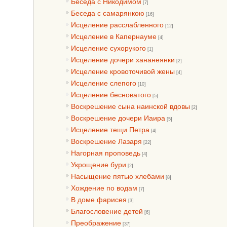
Беседа с Никодимом
[7]
Беседа с самарянкою
[16]
Исцеление расслабленного
[12]
Исцеление в Капернауме
[4]
Исцеление сухорукого
[1]
Исцеление дочери хананеянки
[2]
Исцеление кровоточивой жены
[4]
Исцеление слепого
[10]
Исцеление бесноватого
[5]
Воскрешение сына наинской вдовы
[2]
Воскрешение дочери Иаира
[5]
Исцеление тещи Петра
[4]
Воскрешение Лазаря
[22]
Нагорная проповедь
[4]
Укрощение бури
[2]
Насыщение пятью хлебами
[8]
Хождение по водам
[7]
В доме фарисея
[3]
Благословение детей
[6]
Преображение
[37]