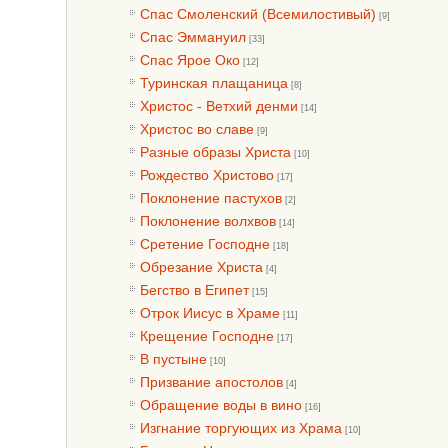
Спас Смоленский (Всемилостивый)
[9]
Спас Эммануил
[33]
Спас Ярое Око
[12]
Туринская плащаница
[8]
Христос - Ветхий денми
[14]
Христос во славе
[9]
Разные образы Христа
[10]
Рождество Христово
[17]
Поклонение пастухов
[2]
Поклонение волхвов
[14]
Сретение Господне
[18]
Обрезание Христа
[4]
Бегство в Египет
[15]
Отрок Иисус в Храме
[11]
Крещение Господне
[17]
В пустыне
[10]
Призвание апостолов
[4]
Обращение воды в вино
[16]
Изгнание торгующих из Храма
[10]