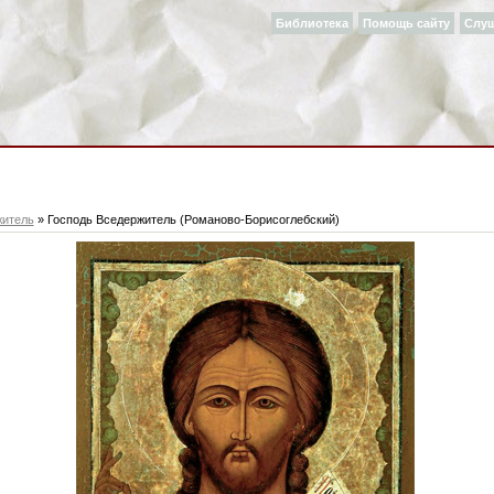
Библиотека
Помощь сайту
Слу
житель
» Господь Вседержитель (Романово-Борисоглебский)