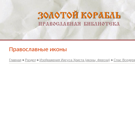
Православные иконы
Главная
»
Раздел
»
Изображения Иисуса Христа (иконы, фрески)
»
Спас Вседер