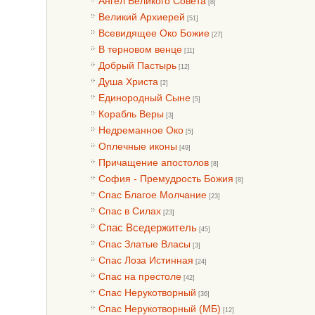
Ангел Великого Совета
[8]
Великий Архиерей
[51]
Всевидящее Око Божие
[27]
В терновом венце
[11]
Добрый Пастырь
[12]
Душа Христа
[2]
Единородный Сыне
[5]
Корабль Веры
[3]
Недреманное Око
[5]
Оплечные иконы
[49]
Причащение апостолов
[8]
София - Премудрость Божия
[8]
Спас Благое Молчание
[23]
Спас в Силах
[23]
Спас Вседержитель
[45]
Спас Златые Власы
[3]
Спас Лоза Истинная
[24]
Спас на престоле
[42]
Спас Нерукотворный
[36]
Спас Нерукотворный (МБ)
[12]