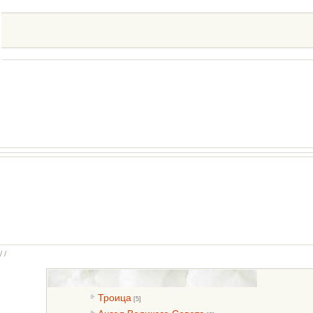
/ /
Троица
[5]