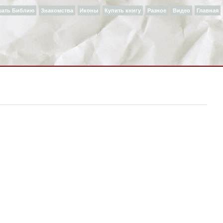
шать Библию
Знакомства
Иконы
Купить книгу
Разное
Видео
Главная