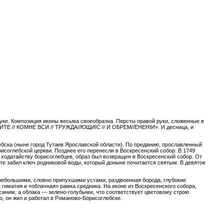
уке. Композиция иконы весьма своеобразна. Персты правой руки, сложенные в
ИДИТЕ // КОМНЕ ВСИ // ТРУЖДА//ЮЩИIС // И ОБРЕМ//ЕНЕНIИ». И десница, и
бска (ныне город Тутаев Ярославской области). По преданию, прославленный
оглебской церкви. Позднее его перенесли в Воскресенский собор. В 1749
о ходатайству борисоглебцев, образ был возвращен в Воскресенский собор. От
есте забил ключ родниковой воды, который доныне почитается святым. В девятое
 небольшими, словно припухшими устами, раздвоенная борода, глубокие
гиматия и «облачная» рамка средника. На иконе из Воскресенского собора,
синим, а облака — зелено-голубыми, что соответствует цветовому строю
, он жил и работал в Романово-Борисоглебске.