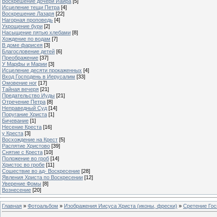
Воскрешение дочери Иаира
[5]
Исцеление тещи Петра
[4]
Воскрешение Лазаря
[22]
Нагорная проповедь
[4]
Укрощение бури
[2]
Насыщение пятью хлебами
[8]
Хождение по водам
[7]
В доме фарисея
[3]
Благословение детей
[6]
Преображение
[37]
У Марфы и Марии
[3]
Исцеление десяти прокаженных
[4]
Вход Господень в Иерусалим
[33]
Омовение ног
[17]
Тайная вечеря
[21]
Предательство Иуды
[21]
Отречение Петра
[8]
Неправедный Суд
[14]
Поругание Христа
[1]
Бичевание
[1]
Несение Креста
[16]
у Креста
[3]
Восхождение на Крест
[5]
Распятие Христово
[39]
Снятие с Креста
[10]
Положение во гроб
[14]
Христос во гробе
[11]
Сошествие во ад- Воскресение
[28]
Явления Христа по Воскресении
[12]
Уверение Фомы
[8]
Вознесение
[20]
Главная
»
Фотоальбом
»
Изображения Иисуса Христа (иконы, фрески)
»
Сретение Гос