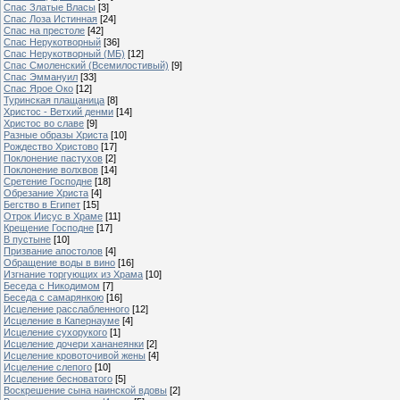
Спас Златые Власы
[3]
Спас Лоза Истинная
[24]
Спас на престоле
[42]
Спас Нерукотворный
[36]
Спас Нерукотворный (МБ)
[12]
Спас Смоленский (Всемилостивый)
[9]
Спас Эммануил
[33]
Спас Ярое Око
[12]
Туринская плащаница
[8]
Христос - Ветхий денми
[14]
Христос во славе
[9]
Разные образы Христа
[10]
Рождество Христово
[17]
Поклонение пастухов
[2]
Поклонение волхвов
[14]
Сретение Господне
[18]
Обрезание Христа
[4]
Бегство в Египет
[15]
Отрок Иисус в Храме
[11]
Крещение Господне
[17]
В пустыне
[10]
Призвание апостолов
[4]
Обращение воды в вино
[16]
Изгнание торгующих из Храма
[10]
Беседа с Никодимом
[7]
Беседа с самарянкою
[16]
Исцеление расслабленного
[12]
Исцеление в Капернауме
[4]
Исцеление сухорукого
[1]
Исцеление дочери хананеянки
[2]
Исцеление кровоточивой жены
[4]
Исцеление слепого
[10]
Исцеление бесноватого
[5]
Воскрешение сына наинской вдовы
[2]