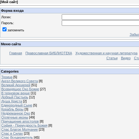
[
Мой сайт
]
Форма входа
Логин:
Пароль:
запомнить
Забыл
Меню сайта
Главная
Православная БИБЛИОТЕКА
Художественная и научная литература
Статьи
Видео
Ст
Categories
Троица
[5]
Ангел Великого Совета
[8]
Великий Архиерей
[51]
Всевидящее Око Божие
[27]
В терновом венце
[11]
Добрый Пастырь
[12]
Душа Христа
[2]
Единородный Сыне
[5]
Корабль Веры
[3]
Недреманное Око
[5]
Оплечные иконы
[49]
Причащение апостолов
[8]
София - Премудрость Божия
[8]
Спас Благое Молчание
[23]
Спас в Силах
[23]
Спас Вседержитель
[45]