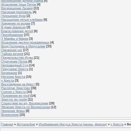
Воскрешение дочери Иаира
[5]
Исцеление тещи Петра
[4]
Воскрешение Лазаря
[22]
Нагорная проповедь
[4]
Укрощение бури
[2]
Насыщение пятью хлебами
[8]
Хождение по водам
[7]
В доме фарисея
[3]
Благословение детей
[6]
Преображение
[37]
У Марфы и Марии
[3]
Исцеление десяти прокаженных
[4]
Вход Господень в Иерусалим
[33]
Омовение ног
[17]
Тайная вечеря
[21]
Предательство Иуды
[21]
Отречение Петра
[8]
Неправедный Суд
[14]
Поругание Христа
[1]
Бичевание
[1]
Несение Креста
[16]
у Креста
[3]
Восхождение на Крест
[5]
Распятие Христово
[39]
Снятие с Креста
[10]
Положение во гроб
[14]
Христос во гробе
[11]
Сошествие во ад- Воскресение
[28]
Явления Христа по Воскресении
[12]
Уверение Фомы
[8]
Вознесение
[20]
Главная
»
Фотоальбом
»
Изображения Иисуса Христа (иконы, фрески)
»
у Креста
» Во