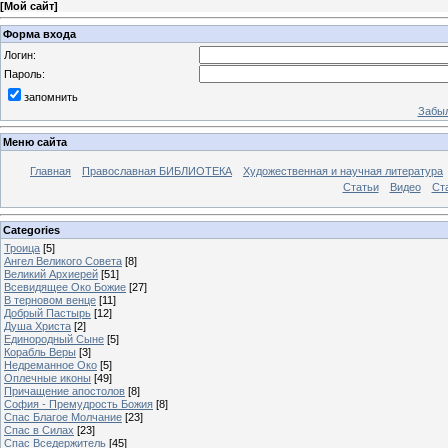
[
Мой сайт
]
Форма входа
Логин:
Пароль:
запомнить
Забыл
Меню сайта
Главная
Православная БИБЛИОТЕКА
Художественная и научная литература
Статьи
Видео
Ст
Categories
Троица
[5]
Ангел Великого Совета
[8]
Великий Архиерей
[51]
Всевидящее Око Божие
[27]
В терновом венце
[11]
Добрый Пастырь
[12]
Душа Христа
[2]
Единородный Сыне
[5]
Корабль Веры
[3]
Недреманное Око
[5]
Оплечные иконы
[49]
Причащение апостолов
[8]
София - Премудрость Божия
[8]
Спас Благое Молчание
[23]
Спас в Силах
[23]
Спас Вседержитель
[45]