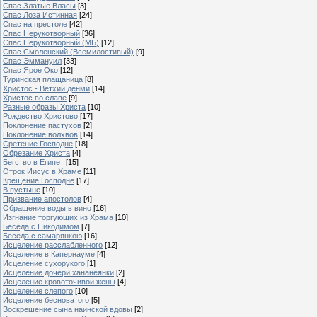
Спас Златые Власы
[3]
Спас Лоза Истинная
[24]
Спас на престоле
[42]
Спас Нерукотворный
[36]
Спас Нерукотворный (МБ)
[12]
Спас Смоленский (Всемилостивый)
[9]
Спас Эммануил
[33]
Спас Ярое Око
[12]
Туринская плащаница
[8]
Христос - Ветхий денми
[14]
Христос во славе
[9]
Разные образы Христа
[10]
Рождество Христово
[17]
Поклонение пастухов
[2]
Поклонение волхвов
[14]
Сретение Господне
[18]
Обрезание Христа
[4]
Бегство в Египет
[15]
Отрок Иисус в Храме
[11]
Крещение Господне
[17]
В пустыне
[10]
Призвание апостолов
[4]
Обращение воды в вино
[16]
Изгнание торгующих из Храма
[10]
Беседа с Никодимом
[7]
Беседа с самарянкою
[16]
Исцеление расслабленного
[12]
Исцеление в Капернауме
[4]
Исцеление сухорукого
[1]
Исцеление дочери хананеянки
[2]
Исцеление кровоточивой жены
[4]
Исцеление слепого
[10]
Исцеление бесноватого
[5]
Воскрешение сына наинской вдовы
[2]