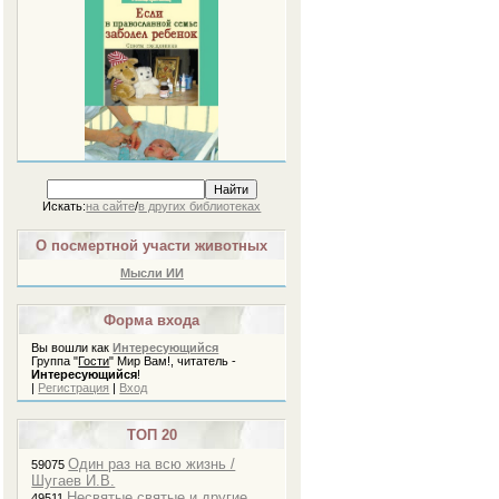
Если в православной семье
заболел ребенок. Советы
священника./ В. Грозовский
Искать:
на сайте
/
в других библиотеках
О посмертной участи животных
Мысли ИИ
Форма входа
Вы вошли как
Интересующийся
Группа
"
Гости
"
Мир Вам!, читатель -
Интересующийся
!
|
Регистрация
|
Вход
Слова. Духовная борьба / Паисий
Святогорец
ТОП 20
Один раз на всю жизнь /
59075
Шугаев И.В.
Несвятые святые и другие
49511