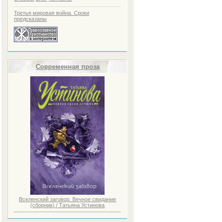
Житие старца Паисия Святогорца
/ Иеромонах Исаак
Третья мировая война. Сроки
предсказаны
Современная проза
Молитвы в душевных недугах
Детям о вере / Ганаго Борис
Вселенский заговор. Вечное свидание
(сборник) / Татьяна Устинова