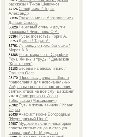
рассказы / Тихон Шевкунов
Селафиила / Торик
44126
Александр
Толкование на Апокалипсис /
38836
Даниил Сысоев
Небесный огонь и другие
36629
рассказы / Николаева О.А.
Воспитание детей. Отечник №2
Русак (повесть) / Торик А.
35364
Димон / Торик А.
33253
Исповедую грех, батюшка /
32791
Мороз А.А.
Не от мира сего. Серафим
31308
Роуз. Жизнь и труды / Дамаскин
(Кристенсен)
Беседы на апокалипсис /
29103
Стеняев Олег
"Проснись, душа…. Школа
28170
православия для новоначальных
Избранные советы и наставления
Молитва и жизнь / Антоний
святых отцов на все случаи жизни"
Сурожский
Илиотропион / Иоанн
27610
Тобольский (Максимович)
Путь в жизнь вечную / Исаак
26962
Сирин
Акафист иконе Богородицы
26438
"Неувядаемый Цвет"
Мудрые мысли и некоторые
24907
советы святых отцов и старцев
наших дней / В. Мордасов