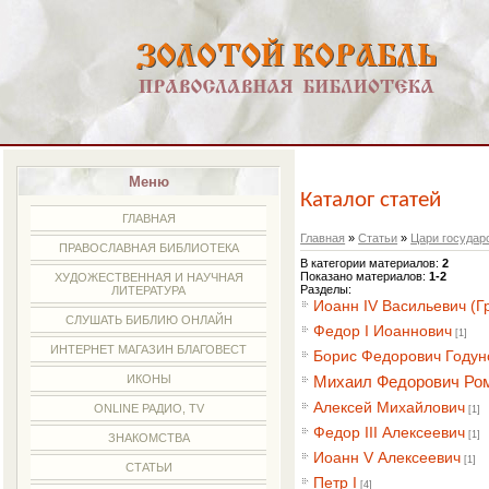
Меню
Каталог статей
ГЛАВНАЯ
Главная
»
Статьи
»
Цари государ
ПРАВОСЛАВНАЯ БИБЛИОТЕКА
В категории материалов
:
2
Показано материалов
:
1-2
ХУДОЖЕСТВЕННАЯ И НАУЧНАЯ
Разделы:
ЛИТЕРАТУРА
Иоанн IV Васильевич (Г
СЛУШАТЬ БИБЛИЮ ОНЛАЙН
Федор I Иоаннович
[1]
ИНТЕРНЕТ МАГАЗИН БЛАГОВЕСТ
Борис Федорович Годун
ИКОНЫ
Михаил Федорович Ро
Алексей Михайлович
ONLINE РАДИО, TV
[1]
Федор III Алексеевич
[1]
ЗНАКОМСТВА
Иоанн V Алексеевич
[1]
СТАТЬИ
Петр I
[4]