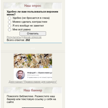
Наш опрос
Удобно ли вам пользоваться верхним
меню?
Удобно (не бросается в глаза)
Можно сделать контрастнее
Я его вообще не заметил
Мне всё равно
Жизнь равна вечности. Уроки
спасения / Островский К.
Результаты
|
Архив опросов
Всего ответов:
202
+++
Дзен-канал "Православие для каждого"
Наш баннер
Помогите библиотеке. Разместите наш
баннер или текстовую ссылку у себя на
сайте