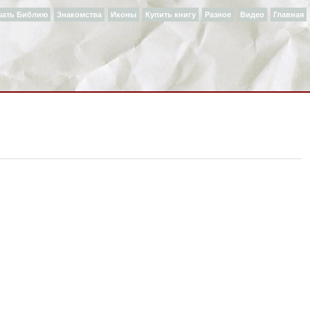
шать Библию
Знакомства
Иконы
Купить книгу
Разное
Видео
Главная