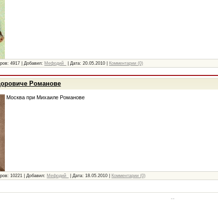
ров:
4917
|
Добавил:
Мефодий_
|
Дата:
20.05.2010
|
Комментарии (0)
доровиче Романове
Москва при Михаиле Романове
ров:
10221
|
Добавил:
Мефодий_
|
Дата:
18.05.2010
|
Комментарии (0)
--