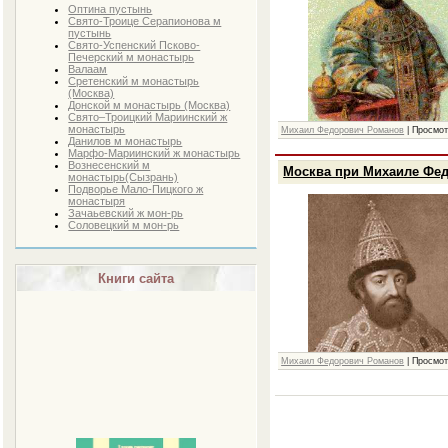
Оптина пустынь
Свято-Троице Серапионова м
пустынь
Свято-Успенский Псково-
Печерский м монастырь
Валаам
Сретенский м монастырь
(Москва)
Донской м монастырь (Москва)
Свято–Троицкий Мариинский ж
монастырь
Михаил Федорович Романов
|
Просмот
Данилов м монастырь
Марфо-Мариинский ж монастырь
Вознесенский м
Москва при Михаиле Фе
монастырь(Сызрань)
Подворье Мало-Пицкого ж
монастыря
Зачаьевский ж мон-рь
Соловецкий м мон-рь
Книги сайта
Михаил Федорович Романов
|
Просмот