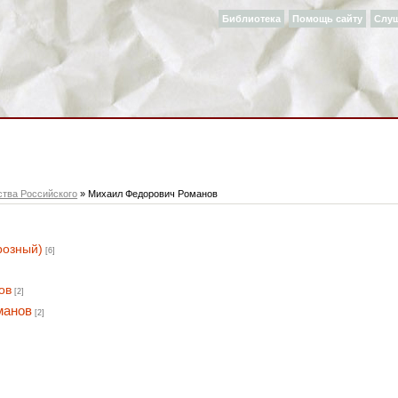
Библиотека
Помощь сайту
Слу
ства Российского
» Михаил Федорович Романов
розный)
[6]
ов
[2]
манов
[2]