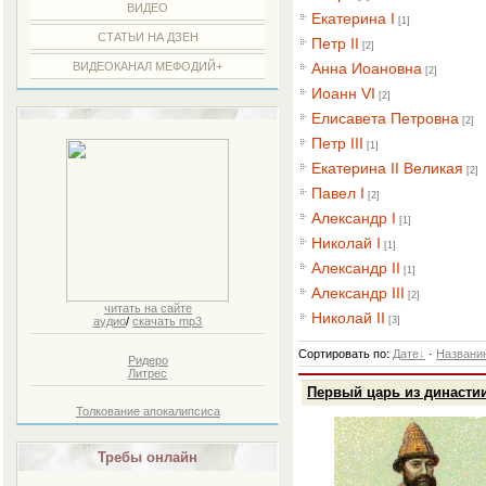
ВИДЕО
Екатерина I
[1]
СТАТЬИ НА ДЗЕН
Петр II
[2]
ВИДЕОКАНАЛ МЕФОДИЙ+
Анна Иоановна
[2]
Иоанн VI
[2]
Елисавета Петровна
[2]
Петр III
[1]
Екатерина II Великая
[2]
Павел I
[2]
Александр I
[1]
Николай I
[1]
Александр II
[1]
Александр III
[2]
читать на сайте
Николай II
аудио
/
скачать mp3
[3]
Сортировать по
:
Дате
·
Названи
Ридеро
Литрес
Первый царь из династ
Толкование апокалипсиса
Требы онлайн