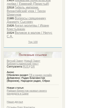
Аномалии родительской
23825
любви / Евмений (Перистый)
Гибель империи.
22518
Византийский урок / Тихон
Созерцание и размышление /
Шевкунов
Феофан Затворник
Вопросы священнику
21985
Даниилу Сысоеву
Ангел молитвы / Иоанн
21626
Крестьянкин
Великое в малом / Нилус
21524
С.А.
Top 100
Полезные ссылки
Простыми словами о тайне
Ветхий Завет
Новый Завет
Троицы / Сысоев Даниил
Библия+славянский текст
Септуагинта
RUS
/
GR
Анонс
Обновлен раздел
ТВ и радио онлайн
Добавлено: Радио Благовестие
(Воронеж), Народное радио, Образ
Новая статья:
Рафаил Берестов назвал своего
кандидата в Цари
Наши друзья
Отзывы
Блог
Контакты