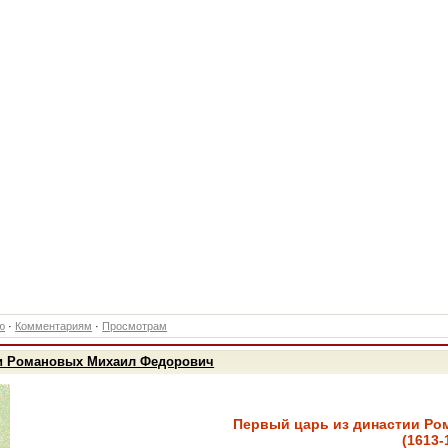
ю
·
Комментариям
·
Просмотрам
ии Романовых Михаил Федорович
Первый царь из династии Р
(1613-